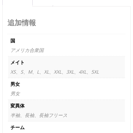
追加情報
国
アメリカ合衆国
メイト
XS、S、M、L、XL、XXL、3XL、4XL、5XL
男女
男女
変異体
半袖、長袖、長袖フリース
チーム