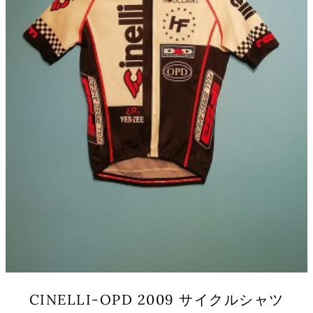
バ
リ
エ
ー
シ
ョ
ン
が
あ
り
ま
す。
オ
プ
シ
ョ
ン
は
商
品
CINELLI-OPD 2009 サイクルシャツ
ペ