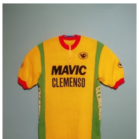
格
こ
の
帯:
商
€ 59,95
品
–
に
€ 69,95
は
複
数
の
バ
リ
エ
ー
シ
ョ
ン
が
あ
り
ま
す。