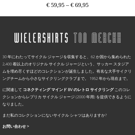
ー
€
59,95
–
€
69,95
価
ジ
格
か
こ
ら
の
帯:
選
商
€ 59,95
択
品
–
で
に
€ 69,95
き
は
.
ま
複
30 年にわたってサイクル ジャージを収集すると、62 か国から集められた
す
数
2,400 着以上のオリジナル サイクル ジャージという、サッカー スタジア
の
ムを埋め尽くすほどのコレクションが誕生しました。有名な大手サイクリ
バ
リ
ングチームから小さなサイクリングクラブまで。 1952 年から現在まで。
エ
に関連して
コネクティング マインド BV のレトロ サイクリング
このコレ
ー
シ
クションからレプリカ サイクル ジャージ (2000 年用) を提供できるように
ョ
なりました。
ン
まだ私のコレクションにないサイクル シャツはありますか?
が
あ
お問い合わせ >
り
ま