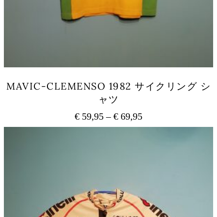
オ
プ
シ
ョ
ン
は
商
品
MAVIC-CLEMENSO 1982 サイクリング シ
ペ
ャツ
ー
ジ
€
59,95
–
€
69,95
価
か
ら
格
こ
選
の
帯:
択
商
€ 59,95
で
品
–
き
に
€ 69,95
ま
は
す
複
数
の