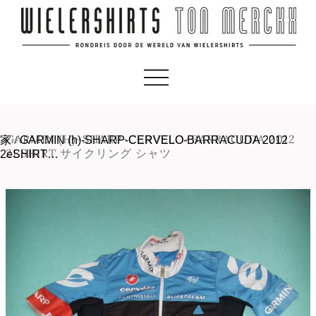
GARMIN (H)-SHARP-CERVELO-BARRACUDA 2012
家
/
GARMIN (h)-SHARP-CERVELO-BARRACUDA 2012
2ESHIRT サイクリング シャツ
2eSHIRT…