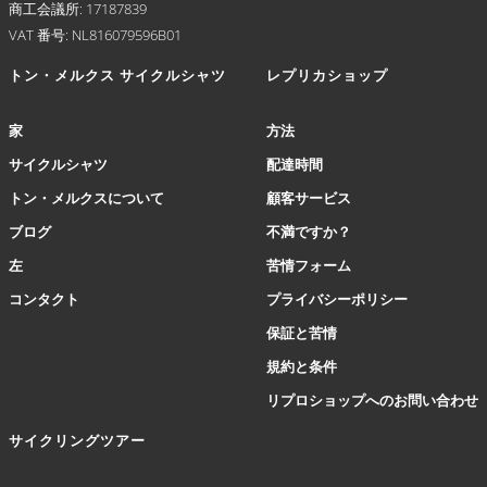
商工会議所: 17187839
す。
VAT 番号: NL816079596B01
オ
プ
トン・メルクス サイクルシャツ
レプリカショップ
シ
ョ
家
方法
ン
は
サイクルシャツ
配達時間
商
トン・メルクスについて
顧客サービス
品
ペ
ブログ
不満ですか？
ー
左
苦情フォーム
ジ
か
コンタクト
プライバシーポリシー
ら
保証と苦情
選
択
規約と条件
で
リプロショップへのお問い合わせ
き
ま
サイクリングツアー
す