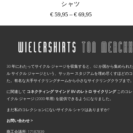
シャツ
€
59,95
–
€
69,95
価
格
こ
の
帯:
商
€ 59,95
品
–
に
€ 69,95
は
.
複
30 年にわたってサイクル ジャージを収集すると、62 か国から集められた 2
数
ル サイクル ジャージという、サッカー スタジアムを埋め尽くすほどの
の
バ
た。有名な大手サイクリングチームから小さなサイクリングクラブまで。 1
リ
に関連して
コネクティング マインド BV のレトロ サイクリング
このコレ
エ
ー
イクル ジャージ (2000 年用) を提供できるようになりました。
シ
まだ私のコレクションにないサイクル シャツはありますか?
ョ
ン
お問い合わせ >
が
あ
商工会議所: 17187839