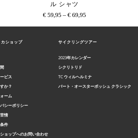
ル シャツ
€
59,95
–
€
69,95
価
格
こ
の
帯:
商
€ 59,95
リカショップ
サイクリングツアー
品
–
に
€ 69,95
は
2023年カレンダー
複
時間
シクリトリド
数
の
サービス
TC ウィルヘルミナ
バ
ですか？
バート・オースターボッシュ クラシック
リ
エ
フォーム
ー
イバシーポリシー
シ
と苦情
ョ
ン
と条件
が
ロショップへのお問い合わせ
あ