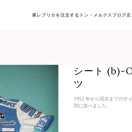
家
レプリカを注文する
トン・メルクス
ブログ
左
シート (b)-
ツ
1952 年から現在までの
別に並べました。