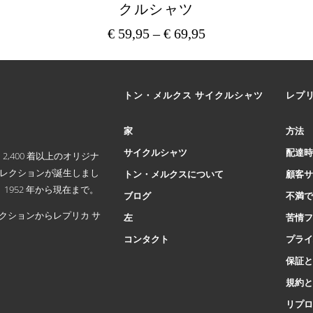
クルシャツ
€
59,95
–
€
69,95
価
格
こ
の
帯:
商
€ 59,95
トン・メルクス サイクルシャツ
レプ
品
–
に
€ 69,95
は
家
方法
複
サイクルシャツ
配達
,400 着以上のオリジナ
数
コレクションが誕生しまし
の
トン・メルクスについて
顧客
バ
952 年から現在まで。
ブログ
不満
リ
クションからレプリカ サ
エ
左
苦情
ー
コンタクト
プラ
シ
ョ
保証
ン
規約
が
リプ
あ