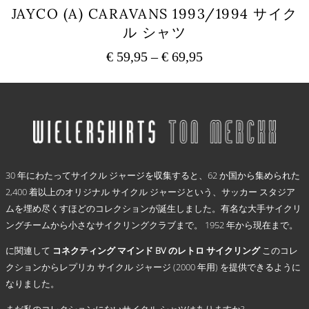
品
JAYCO (A) CARAVANS 1993/1994 サイク
ペ
ル シャツ
ー
ジ
€
59,95
–
€
69,95
価
か
ら
格
こ
選
の
帯:
択
商
€ 59,95
で
品
–
き
に
€ 69,95
ま
は
.
す
複
30 年にわたってサイクル ジャージを収集すると、62 か国から集められた
数
2,400 着以上のオリジナル サイクル ジャージという、サッカー スタジア
の
ムを埋め尽くすほどのコレクションが誕生しました。有名な大手サイクリ
バ
リ
ングチームから小さなサイクリングクラブまで。 1952 年から現在まで。
エ
に関連して
コネクティング マインド BV のレトロ サイクリング
このコレ
ー
シ
クションからレプリカ サイクル ジャージ (2000 年用) を提供できるように
ョ
なりました。
ン
まだ私のコレクションにないサイクル シャツはありますか?