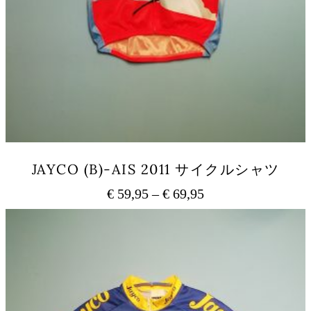
り
ま
す。
オ
プ
シ
ョ
ン
は
商
品
JAYCO (B)-AIS 2011 サイクルシャツ
ペ
ー
€
59,95
–
€
69,95
価
ジ
格
か
こ
ら
の
帯:
選
商
€ 59,95
択
品
–
で
に
€ 69,95
き
は
ま
複