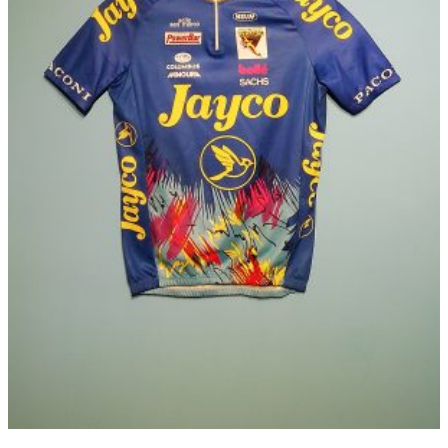
す
数
の
バ
リ
エ
ー
シ
ョ
ン
が
あ
り
ま
す。
オ
プ
シ
ョ
ン
は
商