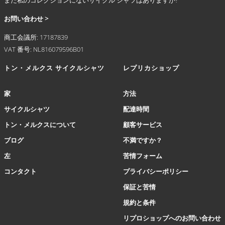
が
あ
お問い合わせ >
り
ま
商工会議所: 17187839
す。
VAT 番号: NL816079596B01
オ
プ
トン・メルクス サイクルシャツ
レプリカショップ
シ
ョ
家
方法
ン
は
サイクルシャツ
配達時間
商
トン・メルクスについて
顧客サービス
品
ペ
ブログ
不満ですか？
ー
左
苦情フォーム
ジ
か
コンタクト
プライバシーポリシー
ら
保証と苦情
選
択
規約と条件
で
リプロショップへのお問い合わせ
き