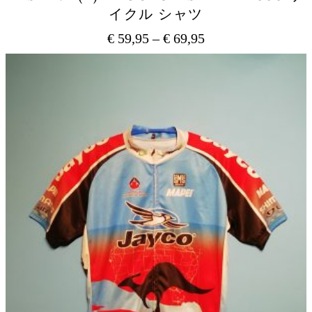
イクル シャツ
€
59,95
–
€
69,95
価
格
こ
の
帯:
商
€ 59,95
品
–
に
€ 69,95
は
複
数
の
バ
リ
エ
ー
シ
ョ
ン
が
あ