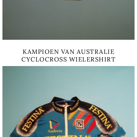
KAMPIOEN VAN AUSTRALIE
CYCLOCROSS WIELERSHIRT
こ
の
商
品
に
は
複
数
の
バ
リ