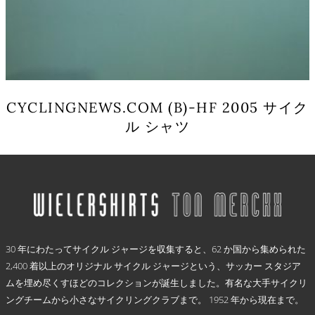
プ
シ
ョ
ン
は
商
品
CYCLINGNEWS.COM (B)-HF 2005 サイク
ペ
ル シャツ
ー
ジ
こ
か
の
ら
商
選
品
択
に
で
は
き
.
複
ま
30 年にわたってサイクル ジャージを収集すると、62 か国から集められた
数
す
2,400 着以上のオリジナル サイクル ジャージという、サッカー スタジア
の
ムを埋め尽くすほどのコレクションが誕生しました。有名な大手サイクリ
バ
リ
ングチームから小さなサイクリングクラブまで。 1952 年から現在まで。
エ