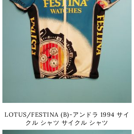
エ
ー
シ
ョ
ン
が
あ
り
ま
す。
オ
プ
シ
ョ
ン
は
商
品
LOTUS/FESTINA (B)-アンドラ 1994 サイ
ペ
クル シャツ サイクル シャツ
ー
ジ
こ