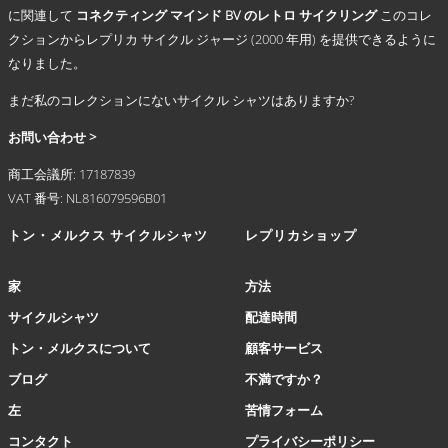
に関連して
コネクティング マインド BV のレトロ サイクリング
このコレ
ー
シ
クションからレプリカ サイクル ジャージ (2000 年用) を提供できるように
ョ
なりました。
ン
まだ私のコレクションにないサイクル シャツはありますか?
が
あ
お問い合わせ >
り
ま
商工会議所: 17187839
す。
VAT 番号: NL816079596B01
オ
プ
トン・メルクス サイクルシャツ
レプリカショップ
シ
ョ
家
方法
ン
は
サイクルシャツ
配達時間
商
トン・メルクスについて
顧客サービス
品
ペ
ブログ
不満ですか？
ー
左
苦情フォーム
ジ
か
コンタクト
プライバシーポリシー