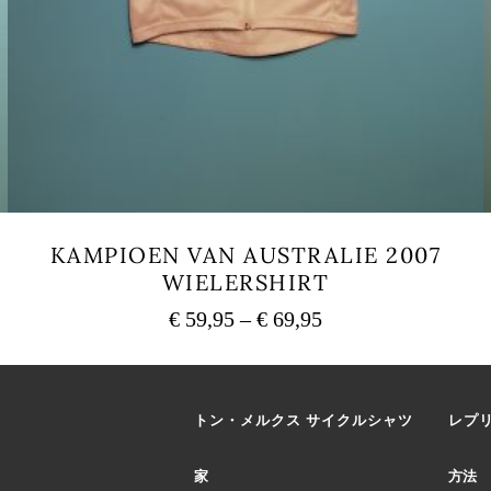
サ
KAMPIOEN VAN AUSTRALIE 2007
WIELERSHIRT
€
59,95
–
€
69,95
価
格
こ
の
帯:
商
€ 59,95
トン・メルクス サイクルシャツ
レプ
品
–
に
€ 69,95
は
家
方法
複