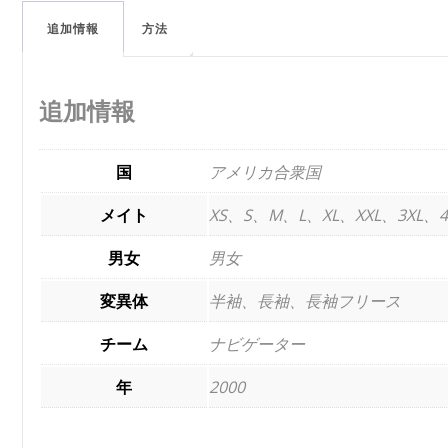
追加情報
方法
追加情報
国
アメリカ合衆国
メイト
XS、S、M、L、XL、XXL、3XL、4
男女
男女
変異体
半袖、長袖、長袖フリース
チーム
ナビゲーター
年
2000