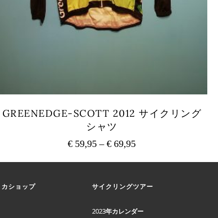
GREENEDGE-SCOTT 2012 サイクリング
シャツ
€
59,95
–
€
69,95
価
格
こ
の
帯:
商
€ 59,95
リカショップ
サイクリングツアー
品
–
に
€ 69,95
は
2023年カレンダー