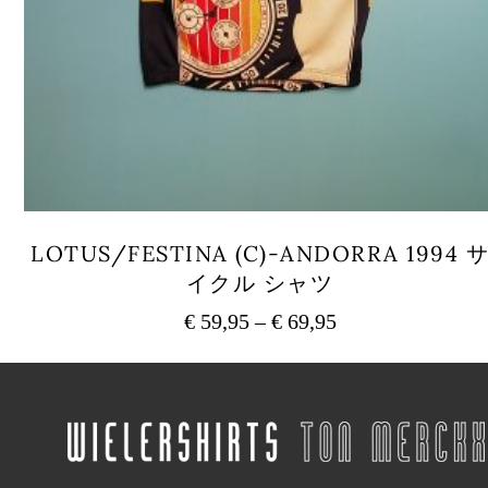
LOTUS/FESTINA (C)-ANDORRA 1994 
イクル シャツ
€
59,95
–
€
69,95
価
格
こ
の
帯:
商
€ 59,95
品
–
に
€ 69,95
は