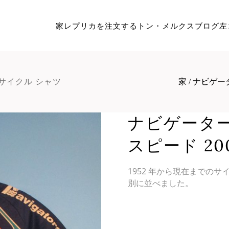
家
レプリカを注文する
トン・メルクス
ブログ
左
 サイクル シャツ
家
/
ナビゲータ
ナビゲーター
スピード 20
1952 年から現在までの
別に並べました。