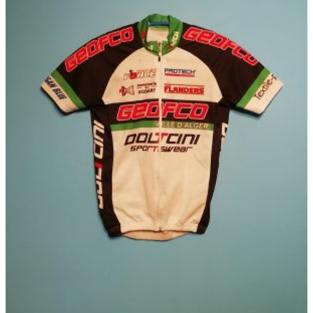
€ 69,95
は
複
数
の
バ
リ
エ
ー
シ
ョ
ン
が
あ
り
ま
す。
オ
プ
シ
ョ
ン