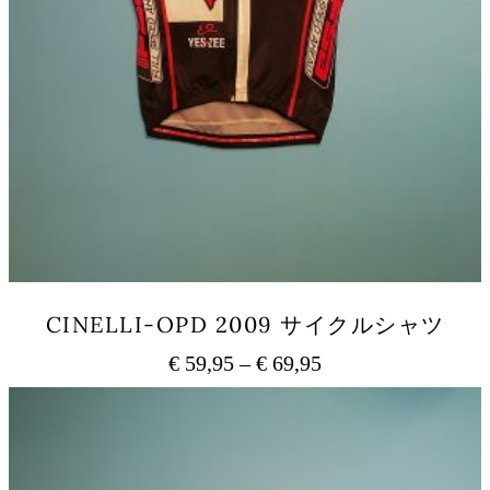
CINELLI-OPD 2009 サイクルシャツ
€
59,95
–
€
69,95
価
格
こ
の
帯:
商
€ 59,95
品
–
に