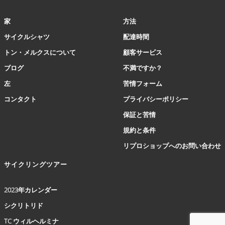
シ
ョ
家
方法
ン
は
サイクルシャツ
配達時間
商
トン・メルクスについて
顧客サービス
品
ペ
ブログ
不満ですか？
ー
左
苦情フォーム
ジ
か
コンタクト
プライバシーポリシー
ら
保証と苦情
選
択
規約と条件
で
リプロショップへのお問い合わせ
き
ま
サイクリングツアー
す
2023年カレンダー
シクリトリド
TC ウィルヘルミナ