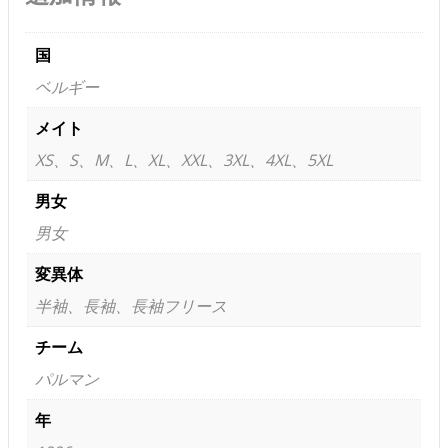
国
ベルギー
メイト
XS、S、M、L、XL、XXL、3XL、4XL、5XL
男女
男女
変異体
半袖、長袖、長袖フリース
チーム
パルマン
年