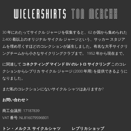
択
商
€ 59,95
で
品
–
き
に
€ 69,95
ま
は
.
す
複
30 年にわたってサイクル ジャージを収集すると、62 か国から集められた
数
2,400 着以上のオリジナル サイクル ジャージという、サッカー スタジア
の
ムを埋め尽くすほどのコレクションが誕生しました。有名な大手サイクリ
バ
リ
ングチームから小さなサイクリングクラブまで。 1952 年から現在まで。
エ
に関連して
コネクティング マインド BV のレトロ サイクリング
このコレ
ー
シ
クションからレプリカ サイクル ジャージ (2000 年用) を提供できるように
ョ
なりました。
ン
まだ私のコレクションにないサイクル シャツはありますか?
が
あ
お問い合わせ >
り
ま
商工会議所: 17187839
す。
VAT 番号: NL816079596B01
オ
プ
トン・メルクス サイクルシャツ
レプリカショップ