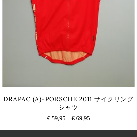
ョ
ン
が
あ
り
ま
す。
オ
プ
シ
ョ
ン
は
商
品
DRAPAC (A)-PORSCHE 2011 サイクリング
ペ
シャツ
ー
ジ
€
59,95
–
€
69,95
価
か
ら
格
こ
選
の
帯: