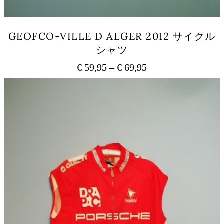
は
商
品
GEOFCO-VILLE D ALGER 2012 サイクル
ペ
シャツ
ー
ジ
€
59,95
–
€
69,95
価
か
ら
格
こ
選
の
帯:
択
商
€ 59,95
で
品
–
き
に
€ 69,95
ま
は
す
複
数
の
バ
リ
エ
ー
シ