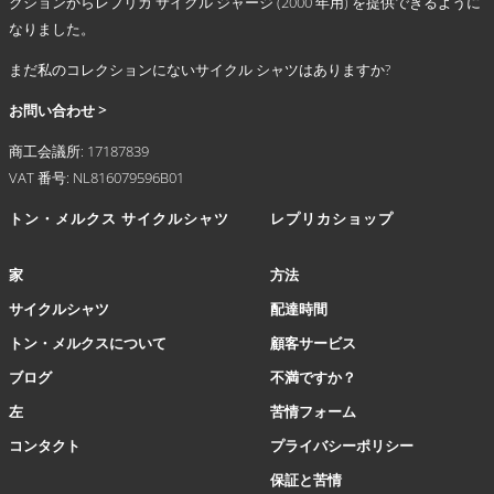
シ
クションからレプリカ サイクル ジャージ (2000 年用) を提供できるように
ョ
なりました。
ン
まだ私のコレクションにないサイクル シャツはありますか?
が
あ
お問い合わせ >
り
ま
商工会議所: 17187839
す。
VAT 番号: NL816079596B01
オ
プ
トン・メルクス サイクルシャツ
レプリカショップ
シ
ョ
家
方法
ン
は
サイクルシャツ
配達時間
商
トン・メルクスについて
顧客サービス
品
ペ
ブログ
不満ですか？
ー
左
苦情フォーム
ジ
か
コンタクト
プライバシーポリシー
ら
保証と苦情
選