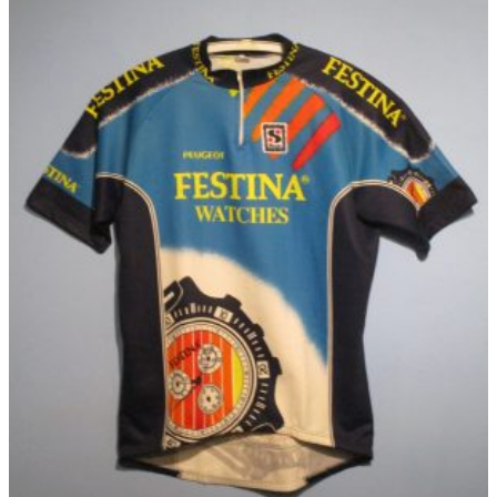
選
品
択
に
で
は
き
複
ま
数
す
の
バ
リ
エ
ー
シ
ョ
ン
が
あ
り
ま
す。
オ
プ
シ