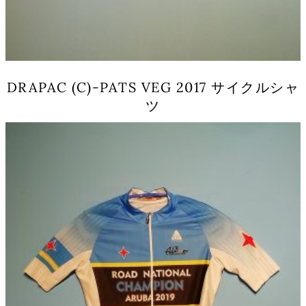
DRAPAC (C)-PATS VEG 2017 サイクルシャ
ツ
こ
の
商
品
に
は
複
数
の
バ
リ
エ
ー