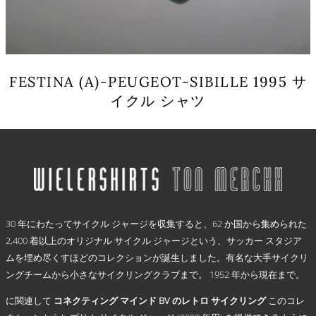
ョ
ン
は
商
品
FESTINA (A)-PEUGEOT-SIBILLE 1995 サ
ペ
イクル シャツ
ー
ジ
こ
か
の
ら
商
選
品
択
に
で
は
き
.
複
ま
30 年にわたってサイクル ジャージを収集すると、62 か国から集められた
数
す
2,400 着以上のオリジナル サイクル ジャージという、サッカー スタジア
の
ムを埋め尽くすほどのコレクションが誕生しました。有名な大手サイクリ
バ
リ
ングチームから小さなサイクリングクラブまで。 1952 年から現在まで。
エ
に関連して
コネクティング マインド BV のレトロ サイクリング
このコレ
ー