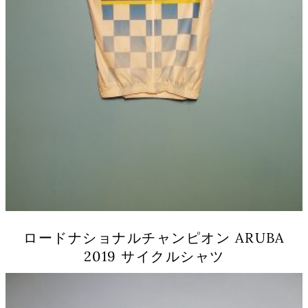
シ
ョ
ン
が
あ
り
ま
す。
オ
プ
シ
ョ
ン
は
商
品
ロードナショナルチャンピオン ARUBA
ペ
2019 サイクルシャツ
ー
ジ
こ
か
の
ら
商