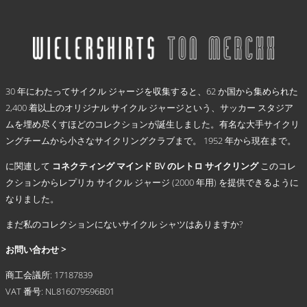
選
の
帯:
択
商
€ 59,95
で
品
–
き
に
€ 69,95
ま
は
.
す
複
30 年にわたってサイクル ジャージを収集すると、62 か国から集められた
数
2,400 着以上のオリジナル サイクル ジャージという、サッカー スタジア
の
ムを埋め尽くすほどのコレクションが誕生しました。有名な大手サイクリ
バ
リ
ングチームから小さなサイクリングクラブまで。 1952 年から現在まで。
エ
に関連して
コネクティング マインド BV のレトロ サイクリング
このコレ
ー
シ
クションからレプリカ サイクル ジャージ (2000 年用) を提供できるように
ョ
なりました。
ン
まだ私のコレクションにないサイクル シャツはありますか?
が
あ
お問い合わせ >
り
ま
商工会議所: 17187839
す。
VAT 番号: NL816079596B01
オ