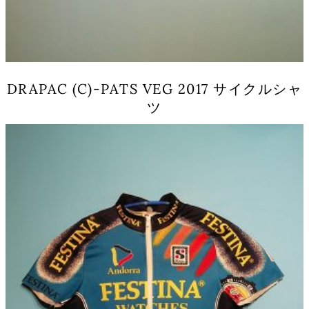
シ
ョ
ン
は
商
品
DRAPAC (C)-PATS VEG 2017 サイクルシャ
ペ
ツ
ー
ジ
こ
か
の
ら
商
選
品
択
に
で
は
き
複
ま
数
す
の
バ
リ
エ
ー