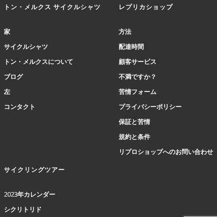
プ
トン・メルクス サイクルシャツ
レプリカショップ
シ
ョ
家
方法
ン
は
サイクルシャツ
配達時間
商
トン・メルクスについて
顧客サービス
品
ペ
ブログ
不満ですか？
ー
左
苦情フォーム
ジ
か
コンタクト
プライバシーポリシー
ら
保証と苦情
選
択
規約と条件
で
リプロショップへのお問い合わせ
き
ま
サイクリングツアー
す
2023年カレンダー
シクリトリド