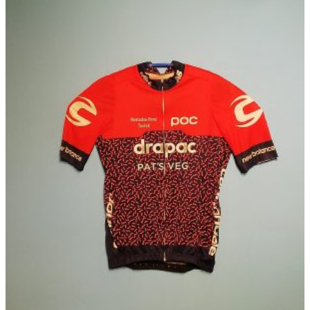
商
品
に
は
複
数
の
バ
リ
エ
ー
シ
ョ
ン
が
あ
り
ま
す。
オ
プ