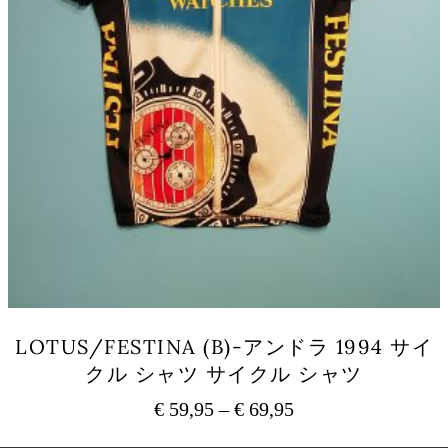
シ
ョ
ン
が
あ
り
ま
す。
オ
プ
シ
ョ
ン
は
商
品
LOTUS/FESTINA (B)-アンドラ 1994 サイ
ペ
クル シャツ サイクル シャツ
ー
ジ
€
59,95
–
€
69,95
価
か
ら
格
こ