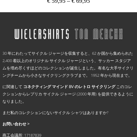
€
59,95
–
€
69,95
価
か
ら
格
こ
選
の
帯:
択
商
€ 59,95
で
品
–
き
に
€ 69,95
ま
は
.
す
複
30 年にわたってサイクル ジャージを収集すると、62 か国から集められた
数
2,400 着以上のオリジナル サイクル ジャージという、サッカー スタジア
の
ムを埋め尽くすほどのコレクションが誕生しました。有名な大手サイクリ
バ
リ
ングチームから小さなサイクリングクラブまで。 1952 年から現在まで。
エ
に関連して
コネクティング マインド BV のレトロ サイクリング
このコレ
ー
シ
クションからレプリカ サイクル ジャージ (2000 年用) を提供できるように
ョ
なりました。
ン
まだ私のコレクションにないサイクル シャツはありますか?
が
あ
お問い合わせ >
り
ま
商工会議所: 17187839