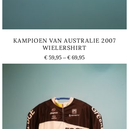
シ
ョ
ン
は
商
品
KAMPIOEN VAN AUSTRALIE 2007
ペ
WIELERSHIRT
ー
ジ
€
59,95
–
€
69,95
価
か
格
ら
こ
選
の
帯:
択
商
€ 59,95
で
品
–
き
に
€ 69,95
ま
は
す
複
数
の
バ
リ