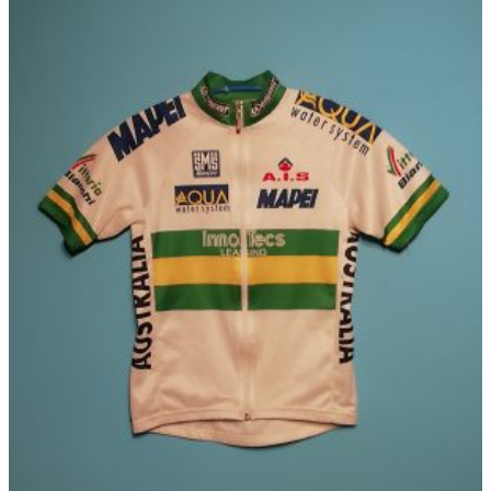
の
帯:
商
€ 59,95
品
–
に
€ 69,95
は
複
数
の
バ
リ
エ
ー
シ
ョ
ン
が
あ
り
ま
す。
オ
プ