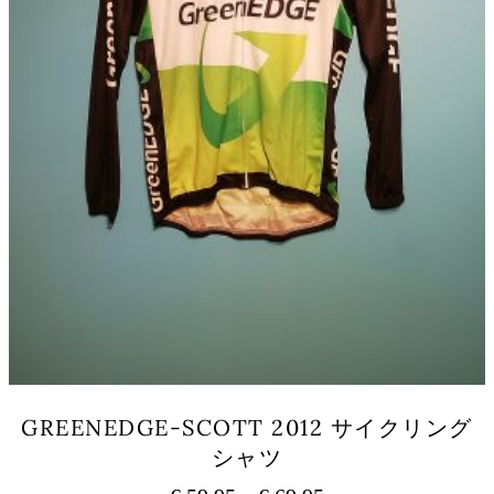
エ
ー
シ
ョ
ン
が
あ
り
ま
す。
オ
プ
シ
ョ
ン
は
商
品
GREENEDGE-SCOTT 2012 サイクリング
ペ
シャツ
ー
ジ