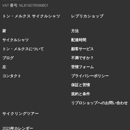
す。
VAT 番号: NL816079596B01
オ
プ
トン・メルクス サイクルシャツ
レプリカショップ
シ
ョ
家
方法
ン
は
サイクルシャツ
配達時間
商
トン・メルクスについて
顧客サービス
品
ペ
ブログ
不満ですか？
ー
左
苦情フォーム
ジ
か
コンタクト
プライバシーポリシー
ら
保証と苦情
選
択
規約と条件
で
リプロショップへのお問い合わせ
き
ま
サイクリングツアー
す
2023年カレンダー