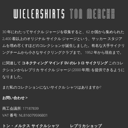
商
選
品
択
に
で
は
き
.
複
ま
30 年にわたってサイクル ジャージを収集すると、62 か国から集められた
数
す
2,400 着以上のオリジナル サイクル ジャージという、サッカー スタジア
の
ムを埋め尽くすほどのコレクションが誕生しました。有名な大手サイクリ
バ
リ
ングチームから小さなサイクリングクラブまで。 1952 年から現在まで。
エ
に関連して
コネクティング マインド BV のレトロ サイクリング
このコレ
ー
シ
クションからレプリカ サイクル ジャージ (2000 年用) を提供できるように
ョ
なりました。
ン
まだ私のコレクションにないサイクル シャツはありますか?
が
あ
お問い合わせ >
り
ま
商工会議所: 17187839
す。
VAT 番号: NL816079596B01
オ
プ
トン・メルクス サイクルシャツ
レプリカショップ