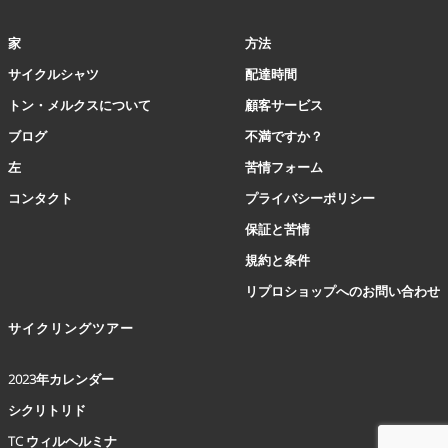
シ
ョ
家
方法
ン
は
サイクルシャツ
配達時間
商
トン・メルクスについて
顧客サービス
品
ペ
ブログ
不満ですか？
ー
左
苦情フォーム
ジ
か
コンタクト
プライバシーポリシー
ら
保証と苦情
選
択
規約と条件
で
リプロショップへのお問い合わせ
き
ま
サイクリングツアー
す
2023年カレンダー
シクリトリド
TC ウィルヘルミナ