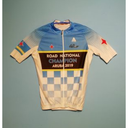
の
商
品
に
は
複
数
の
バ
リ
エ
ー
シ
ョ
ン
が
あ
り
ま
す。
オ
プ