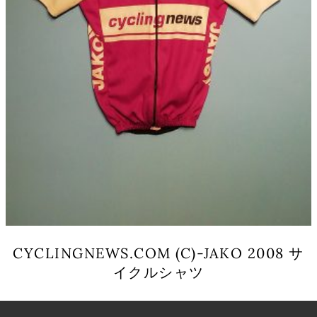
ー
シ
ョ
ン
が
あ
り
ま
す。
オ
プ
シ
ョ
ン
は
商
品
CYCLINGNEWS.COM (C)-JAKO 2008 サ
ペ
イクルシャツ
ー
ジ
こ
か
の
ら