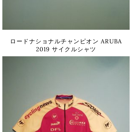
シ
ョ
ン
は
商
品
ロードナショナルチャンピオン ARUBA
ペ
2019 サイクルシャツ
ー
ジ
こ
か
の
ら
商
選
品
択
に
で
は
き
複
ま
数
す
の
バ
リ
エ