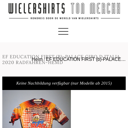
EF EDUCATION FIRST (B)-PALACE GIRO D ITALIA
Heim
/
EF EDUCATION FIRST (b)-PALACE…
2020 RADFAHREN-HEMD
Keine Nachbildung verfügbar (nur Modelle ab 2015)