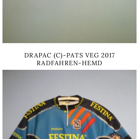
DRAPAC (C)-PATS VEG 2017
RADFAHREN-HEMD
Dieses
Produkt
weist
mehrere
Varianten
auf.
Die
Optionen
können
auf
der
Produktseite