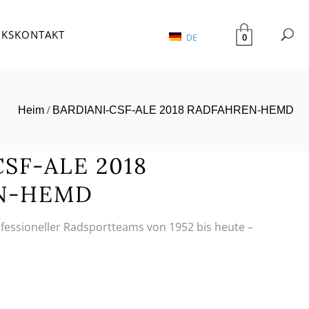
NKS
KONTAKT
0
DE
Heim
/
BARDIANI-CSF-ALE 2018 RADFAHREN-HEMD
SF-ALE 2018
N-HEMD
ofessioneller Radsportteams von 1952 bis heute –