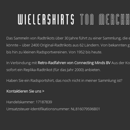
Produkt
weist
mehrere
Varianten
auf.
Die
.
Optionen
können
Das Sammeln von Radtrikots über 30 Jahre führt zu einer Sammlung, die e
auf
könnte – über 2400 Original-Radtrikots aus 62 Ländern. Von bekannten
der
bis hin zu kleinen Radsportvereinen. Von 1952 bis heute.
Produktseite
gewählt
In Verbindung mit
Retro-Radfahren von Connecting Minds BV
Aus der Ko
werden
sofort ein Replika-Radtrikot (für das Jahr 2000) anbieten.
Haben Sie ein Radsportshirt, das noch nicht in meiner Sammlung ist?
Kontaktieren Sie uns >
Handelskammer: 17187839
Umsatzsteuer-Identifikationsnummer: NL816079596B01