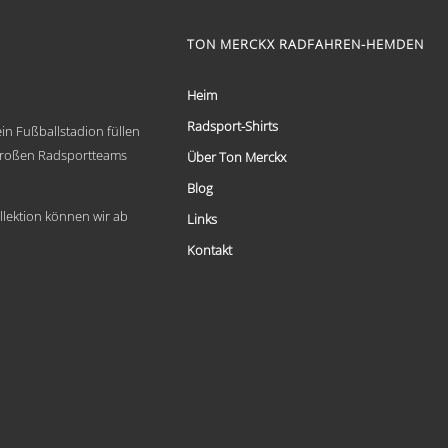
Produkt
weist
mehrere
TON MERCKX RADFAHREN-HEMDEN
Varianten
auf.
Die
Heim
Optionen
Radsport-Shirts
können
in Fußballstadion füllen
auf
 großen Radsportteams
Über Ton Merckx
der
Produktseite
Blog
gewählt
llektion können wir ab
Links
werden
Kontakt