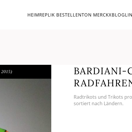
HEIM
REPLIK BESTELLEN
TON MERCKX
BLOG
LI
BARDIANI-C
b 2015)
RADFAHRE
Radtrikots und Trikots pr
sortiert nach Ländern.