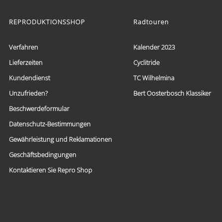
Produkt
weist
mehrere
REPRODUKTIONSSHOP
Radtouren
Varianten
auf.
Die
Verfahren
Kalender 2023
Optionen
Lieferzeiten
Cyclitride
können
auf
Kundendienst
TC Wilhelmina
der
Produktseite
Unzufrieden?
Bert Oosterbosch Klassiker
gewählt
Beschwerdeformular
werden
Datenschutz-Bestimmungen
Gewährleistung und Reklamationen
Geschäftsbedingungen
Kontaktieren Sie Repro Shop