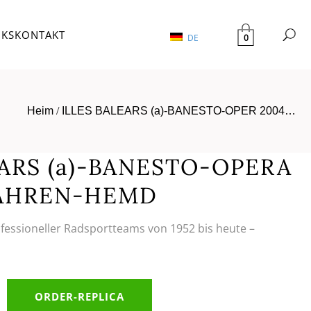
NKS
KONTAKT
0
DE
Heim
/
ILLES BALEARS (a)-BANESTO-OPER 2004…
EARS (a)-BANESTO-OPERA
FAHREN-HEMD
ofessioneller Radsportteams von 1952 bis heute –
ORDER-REPLICA