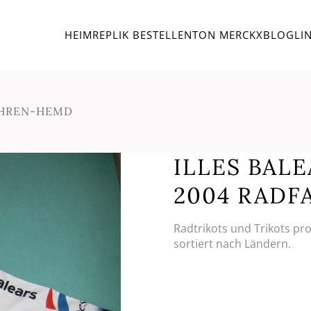
HEIM
REPLIK BESTELLEN
TON MERCKX
BLOG
LI
FAHREN-HEMD
ILLES BAL
2004 RAD
Radtrikots und Trikots pr
sortiert nach Ländern.