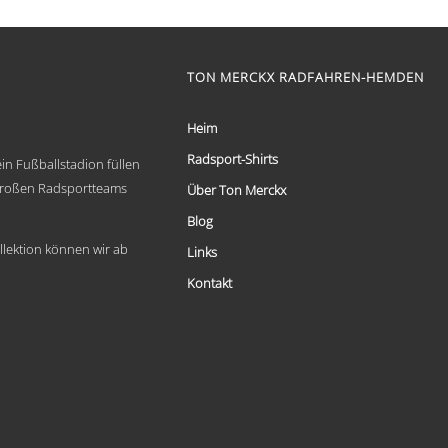
€ 59,95
Dieses
bis
Produkt
weist
€ 69,95
mehrere
TON MERCKX RADFAHREN-HEMDEN
Varianten
auf.
Die
Heim
Optionen
Radsport-Shirts
können
in Fußballstadion füllen
auf
 großen Radsportteams
Über Ton Merckx
der
Produktseite
Blog
gewählt
llektion können wir ab
Links
werden
Kontakt