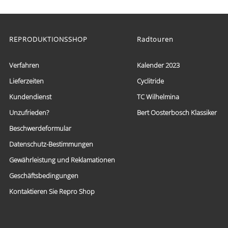
€ 59,95
Dieses
bis
Produkt
weist
€ 69,95
mehrere
REPRODUKTIONSSHOP
Radtouren
Varianten
auf.
Die
Verfahren
Kalender 2023
Optionen
Lieferzeiten
Cyclitride
können
auf
Kundendienst
TC Wilhelmina
der
Produktseite
Unzufrieden?
Bert Oosterbosch Klassiker
gewählt
Beschwerdeformular
werden
Datenschutz-Bestimmungen
Gewährleistung und Reklamationen
Geschäftsbedingungen
Kontaktieren Sie Repro Shop