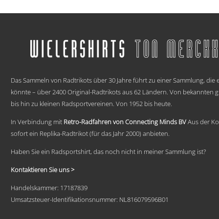
Produkt
weist
mehrere
Varianten
auf.
Die
Optionen
können
.
auf
Das Sammeln von Radtrikots über 30 Jahre führt zu einer Sammlung, die e
der
Produktseite
könnte – über 2400 Original-Radtrikots aus 62 Ländern. Von bekannten
gewählt
bis hin zu kleinen Radsportvereinen. Von 1952 bis heute.
werden
In Verbindung mit
Retro-Radfahren von Connecting Minds BV
Aus der Ko
sofort ein Replika-Radtrikot (für das Jahr 2000) anbieten.
Haben Sie ein Radsportshirt, das noch nicht in meiner Sammlung ist?
Kontaktieren Sie uns >
Handelskammer: 17187839
Umsatzsteuer-Identifikationsnummer: NL816079596B01