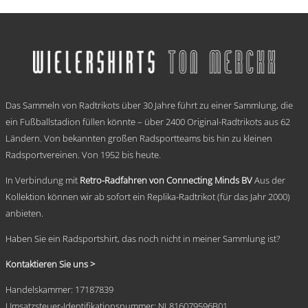
€ 59,95
Dieses
bis
Produkt
weist
€ 69,95
mehrere
Varianten
auf.
Die
.
Optionen
Das Sammeln von Radtrikots über 30 Jahre führt zu einer Sammlung, die
können
auf
ein Fußballstadion füllen könnte – über 2400 Original-Radtrikots aus 62
der
Ländern. Von bekannten großen Radsportteams bis hin zu kleinen
Produktseite
Radsportvereinen. Von 1952 bis heute.
gewählt
werden
In Verbindung mit
Retro-Radfahren von Connecting Minds BV
Aus der
Kollektion können wir ab sofort ein Replika-Radtrikot (für das Jahr 2000)
anbieten.
Haben Sie ein Radsportshirt, das noch nicht in meiner Sammlung ist?
Kontaktieren Sie uns >
Handelskammer: 17187839
Umsatzsteuer-Identifikationsnummer: NL816079596B01