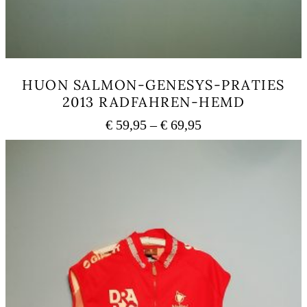
HUON SALMON-GENESYS-PRATIES
2013 RADFAHREN-HEMD
Preisspanne:
€
59,95
–
€
69,95
€ 59,95
Dieses
bis
Produkt
weist
€ 69,95
mehrere
Varianten
auf.
Die
Optionen
können
auf
der
Produktseite
gewählt
werden