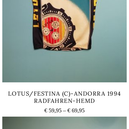
LOTUS/FESTINA (C)-ANDORRA 1994
RADFAHREN-HEMD
Preisspanne:
€
59,95
–
€
69,95
€ 59,95
Dieses
bis
Produkt