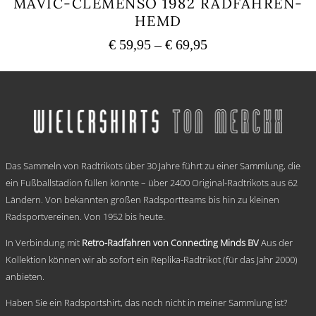
MAVIC-CLEMENSO 1982 RADFAHREN-
HEMD
Preisspanne:
€
59,95
–
€
69,95
€ 59,95
Dieses
bis
Produkt
weist
€ 69,95
mehrere
Varianten
auf.
Die
.
Optionen
Das Sammeln von Radtrikots über 30 Jahre führt zu einer Sammlung, die
können
auf
ein Fußballstadion füllen könnte – über 2400 Original-Radtrikots aus 62
der
Ländern. Von bekannten großen Radsportteams bis hin zu kleinen
Produktseite
Radsportvereinen. Von 1952 bis heute.
gewählt
werden
In Verbindung mit
Retro-Radfahren von Connecting Minds BV
Aus der
Kollektion können wir ab sofort ein Replika-Radtrikot (für das Jahr 2000)
anbieten.
Haben Sie ein Radsportshirt, das noch nicht in meiner Sammlung ist?