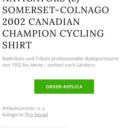
SOMERSET-COLNAGO
2002 CANADIAN
CHAMPION CYCLING
SHIRT
Radtrikots und Trikots professioneller Radsportteams
von 1952 bis heute – sortiert nach Ländern.
ORDER-REPLICA
Artikelnummer:
n. v.
Kategorie:
Pro Squad