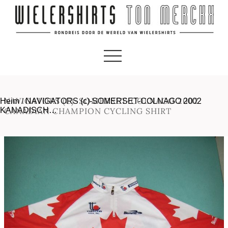
NAVIGATORS (C)-SOMERSET-COLNAGO 2002
Heim
/
NAVIGATORS (c)-SOMERSET-COLNAGO 2002
KANADISCH…
CANADIAN CHAMPION CYCLING SHIRT