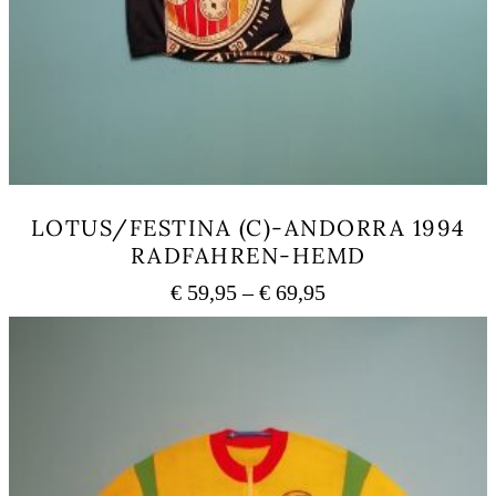
LOTUS/FESTINA (C)-ANDORRA 1994
RADFAHREN-HEMD
Preisspanne:
€
59,95
–
€
69,95
€ 59,95
Dieses
bis
Produkt
weist
€ 69,95
mehrere
Varianten
auf.
Die
Optionen
können