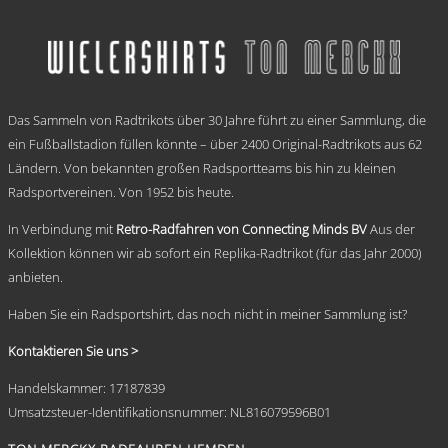
weist
€ 69,95
mehrere
Varianten
auf.
Die
.
Optionen
Das Sammeln von Radtrikots über 30 Jahre führt zu einer Sammlung, die
können
auf
ein Fußballstadion füllen könnte – über 2400 Original-Radtrikots aus 62
der
Ländern. Von bekannten großen Radsportteams bis hin zu kleinen
Produktseite
Radsportvereinen. Von 1952 bis heute.
gewählt
werden
In Verbindung mit
Retro-Radfahren von Connecting Minds BV
Aus der
Kollektion können wir ab sofort ein Replika-Radtrikot (für das Jahr 2000)
anbieten.
Haben Sie ein Radsportshirt, das noch nicht in meiner Sammlung ist?
Kontaktieren Sie uns >
Handelskammer: 17187839
Umsatzsteuer-Identifikationsnummer: NL816079596B01