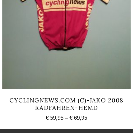
CYCLINGNEWS.COM (C)-JAKO 2008
RADFAHREN-HEMD
Preisspanne:
€
59,95
–
€
69,95
€ 59,95
Dieses
bis
Produkt