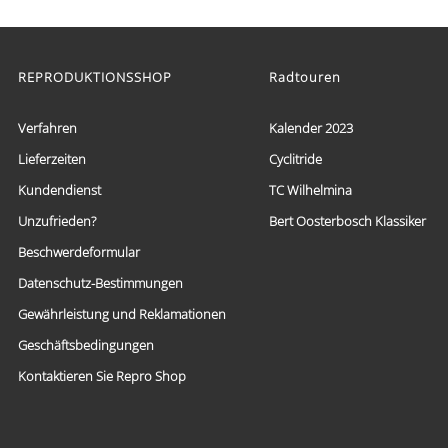
Produkt
weist
mehrere
Varianten
auf.
REPRODUKTIONSSHOP
Radtouren
Die
Optionen
Verfahren
Kalender 2023
können
auf
Lieferzeiten
Cyclitride
der
Produktseite
Kundendienst
TC Wilhelmina
gewählt
werden
Unzufrieden?
Bert Oosterbosch Klassiker
Beschwerdeformular
Datenschutz-Bestimmungen
Gewährleistung und Reklamationen
Geschäftsbedingungen
Kontaktieren Sie Repro Shop