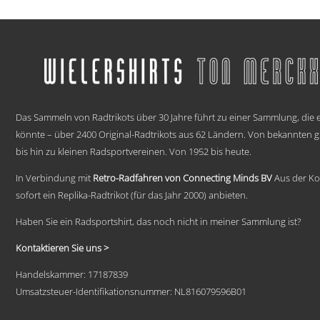
€ 59,95
Dieses
bis
Produkt
weist
€ 69,95
mehrere
Varianten
auf.
Die
.
Optionen
können
Das Sammeln von Radtrikots über 30 Jahre führt zu einer Sammlung, die e
auf
könnte – über 2400 Original-Radtrikots aus 62 Ländern. Von bekannten
der
bis hin zu kleinen Radsportvereinen. Von 1952 bis heute.
Produktseite
gewählt
In Verbindung mit
Retro-Radfahren von Connecting Minds BV
Aus der Ko
werden
sofort ein Replika-Radtrikot (für das Jahr 2000) anbieten.
Haben Sie ein Radsportshirt, das noch nicht in meiner Sammlung ist?
Kontaktieren Sie uns >
Handelskammer: 17187839
Umsatzsteuer-Identifikationsnummer: NL816079596B01