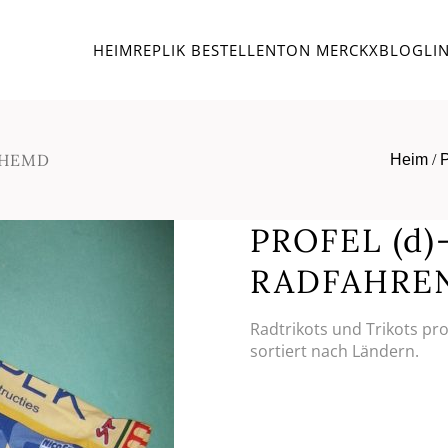
HEIM
REPLIK BESTELLEN
TON MERCKX
BLOG
LI
-HEMD
Heim
/
PROFEL (d
RADFAHRE
Radtrikots und Trikots pr
sortiert nach Ländern.