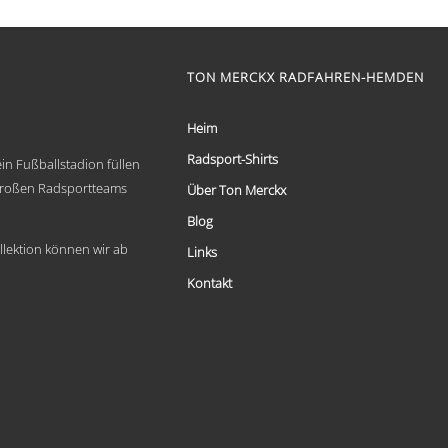
€ 59,95
Dieses
bis
Produkt
weist
€ 69,95
mehrere
TON MERCKX RADFAHREN-HEMDEN
Varianten
auf.
Die
Heim
Optionen
Radsport-Shirts
können
in Fußballstadion füllen
auf
 großen Radsportteams
Über Ton Merckx
der
Produktseite
Blog
gewählt
llektion können wir ab
Links
werden
Kontakt