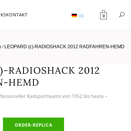
NKS
KONTAKT
0
DE
m
/
LEOPARD (c)-RADIOSHACK 2012 RADFAHREN-HEMD
c)-RADIOSHACK 2012
N-HEMD
ofessioneller Radsportteams von 1952 bis heute –
ORDER-REPLICA