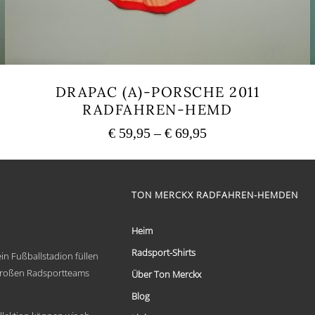
DRAPAC (A)-PORSCHE 2011
RADFAHREN-HEMD
Preisspanne:
€
59,95
–
€
69,95
€ 59,95
Dieses
bis
Produkt
weist
€ 69,95
mehrere
TON MERCKX RADFAHREN-HEMDEN
Varianten
auf.
Die
Heim
Optionen
Radsport-Shirts
können
in Fußballstadion füllen
auf
 großen Radsportteams
Über Ton Merckx
der
Produktseite
Blog
gewählt