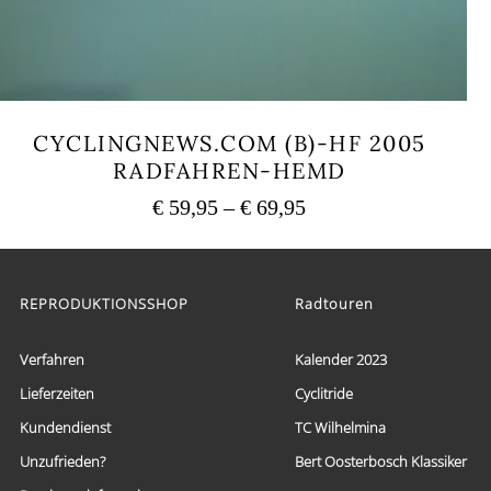
CYCLINGNEWS.COM (B)-HF 2005
RADFAHREN-HEMD
Preisspanne:
€
59,95
–
€
69,95
€ 59,95
Dieses
bis
Produkt
weist
€ 69,95
mehrere
REPRODUKTIONSSHOP
Radtouren
Varianten
auf.
Die
Verfahren
Kalender 2023
Optionen
Lieferzeiten
Cyclitride
können
auf
Kundendienst
TC Wilhelmina
der
Produktseite
Unzufrieden?
Bert Oosterbosch Klassiker
gewählt