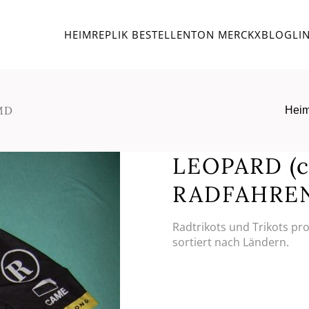
HEIM
REPLIK BESTELLEN
TON MERCKX
BLOG
LI
MD
Hei
LEOPARD (
RADFAHRE
Radtrikots und Trikots pr
sortiert nach Ländern.