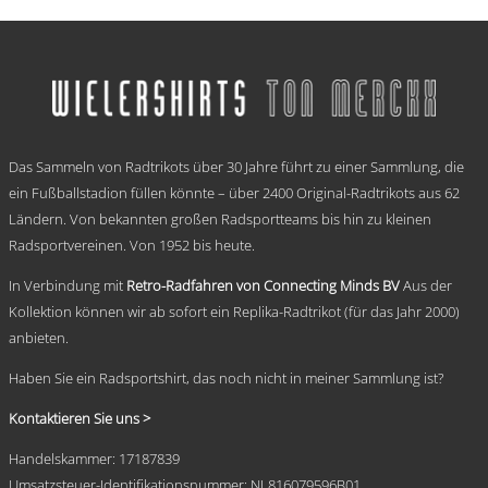
€ 59,95
Dieses
bis
Produkt
weist
€ 69,95
mehrere
Varianten
auf.
Die
.
Optionen
Das Sammeln von Radtrikots über 30 Jahre führt zu einer Sammlung, die
können
auf
ein Fußballstadion füllen könnte – über 2400 Original-Radtrikots aus 62
der
Ländern. Von bekannten großen Radsportteams bis hin zu kleinen
Produktseite
Radsportvereinen. Von 1952 bis heute.
gewählt
werden
In Verbindung mit
Retro-Radfahren von Connecting Minds BV
Aus der
Kollektion können wir ab sofort ein Replika-Radtrikot (für das Jahr 2000)
anbieten.
Haben Sie ein Radsportshirt, das noch nicht in meiner Sammlung ist?
Kontaktieren Sie uns >
Handelskammer: 17187839
Umsatzsteuer-Identifikationsnummer: NL816079596B01