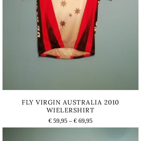
FLY VIRGIN AUSTRALIA 2010
WIELERSHIRT
Preisspanne:
€
59,95
–
€
69,95
€ 59,95
Dieses
bis
Produkt