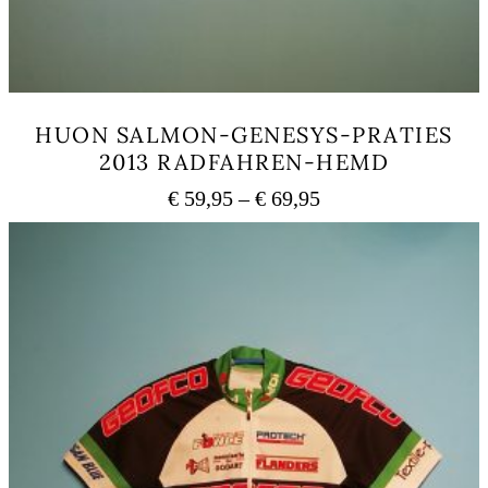
HUON SALMON-GENESYS-PRATIES
2013 RADFAHREN-HEMD
Preisspanne:
€
59,95
–
€
69,95
€ 59,95
Dieses
bis
Produkt
weist
€ 69,95
mehrere
Varianten
auf.
Die
Optionen
können
auf
der
Produktseite
gewählt
werden