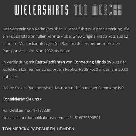
mehrere
Varianten
auf.
Die
.
Optionen
Das Sammeln von Radtrikots über 30 Jahre führt zu einer Sammlung, die
können
auf
ein Fußballstadion füllen könnte – über 2400 Original-Radtrikots aus 62
der
Ländern. Von bekannten großen Radsportteams bis hin zu kleinen
Produktseite
Radsportvereinen. Von 1952 bis heute.
gewählt
werden
In Verbindung mit
Retro-Radfahren von Connecting Minds BV
Aus der
Kollektion können wir ab sofort ein Replika-Radtrikot (für das Jahr 2000)
anbieten.
Haben Sie ein Radsportshirt, das noch nicht in meiner Sammlung ist?
Kontaktieren Sie uns >
Handelskammer: 17187839
Umsatzsteuer-Identifikationsnummer: NL816079596B01
TON MERCKX RADFAHREN-HEMDEN