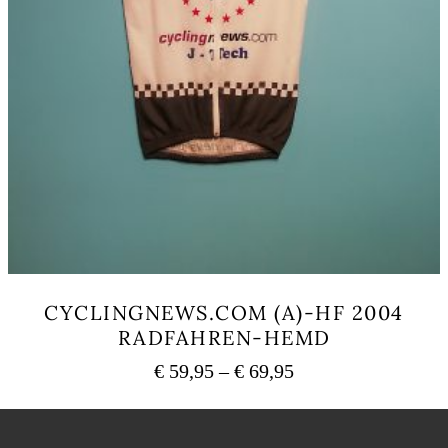
CYCLINGNEWS.COM (A)-HF 2004
RADFAHREN-HEMD
Preisspanne:
€
59,95
–
€
69,95
€ 59,95
Dieses
bis
Produkt
weist
€ 69,95