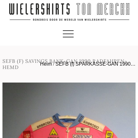
SEFB (F) SAVINGS BANK-GAN 1990 RADFAHREN-
Heim
/
SEFB (f) SPARKASSE-GAN 1990…
HEMD