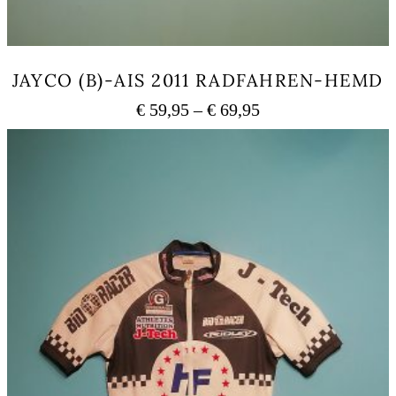
JAYCO (B)-AIS 2011 RADFAHREN-HEMD
Preisspanne:
€
59,95
–
€
69,95
€ 59,95
Dieses
bis
Produkt
weist
€ 69,95
mehrere
Varianten
auf.
Die
Optionen
können
auf
der
Produktseite
gewählt
werden