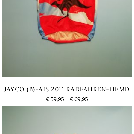
JAYCO (B)-AIS 2011 RADFAHREN-HEMD
Preisspanne:
€
59,95
–
€
69,95
€ 59,95
Dieses
bis
Produkt
weist
€ 69,95
mehrere
Varianten