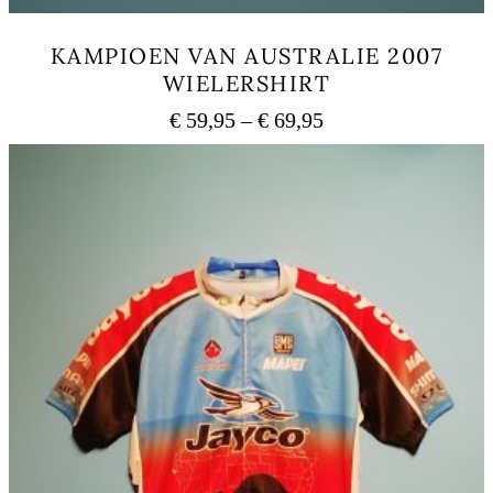
KAMPIOEN VAN AUSTRALIE 2007
WIELERSHIRT
Preisspanne:
€
59,95
–
€
69,95
€ 59,95
Dieses
bis
Produkt
weist
€ 69,95
mehrere
Varianten
auf.
Die
Optionen
können
auf
der
Produktseite
gewählt
werden