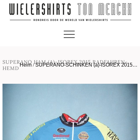
SUPERANO HAM (A)-ISOREX 2015 RADFAHREN-
Heim
/
SUPERANO-SCHINKEN (a)-ISOREX 2015…
HEMD