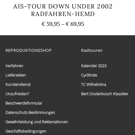
AIS-TOUR DOWN UNDER 2002
RADFAHREN-HEMD
Preisspanne:
€
59,95
–
€
69,95
€ 59,95
Dieses
bis
Produkt
weist
€ 69,95
mehrere
REPRODUKTIONSSHOP
Radtouren
Varianten
auf.
Die
Verfahren
Kalender 2023
Optionen
Lieferzeiten
Cyclitride
können
auf
Kundendienst
TC Wilhelmina
der
Produktseite
Unzufrieden?
Bert Oosterbosch Klassiker
gewählt
Beschwerdeformular
werden
Datenschutz-Bestimmungen
Gewährleistung und Reklamationen
Geschäftsbedingungen