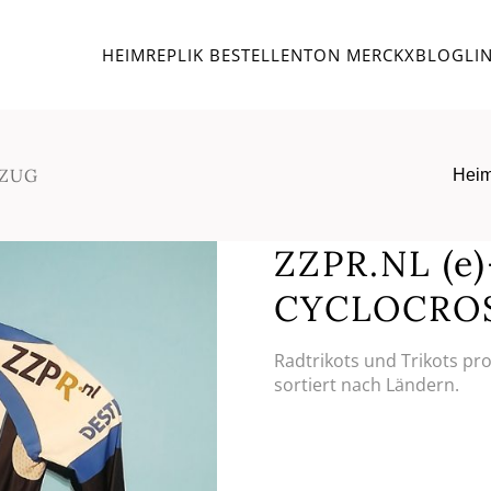
HEIM
REPLIK BESTELLEN
TON MERCKX
BLOG
LI
NZUG
Hei
ZZPR.NL (e
CYCLOCRO
Radtrikots und Trikots pr
sortiert nach Ländern.