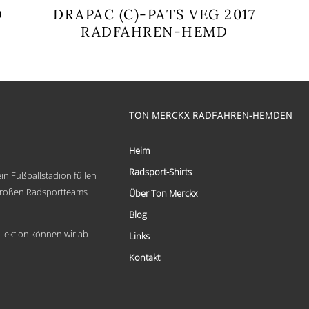
D
DRAPAC (C)-PATS VEG 2017
RADFAHREN-HEMD
Dieses
Produkt
weist
mehrere
Varianten
auf.
TON MERCKX RADFAHREN-HEMDEN
Die
Optionen
Heim
können
auf
Radsport-Shirts
in Fußballstadion füllen
der
Produktseite
 großen Radsportteams
Über Ton Merckx
gewählt
werden
Blog
llektion können wir ab
Links
Kontakt