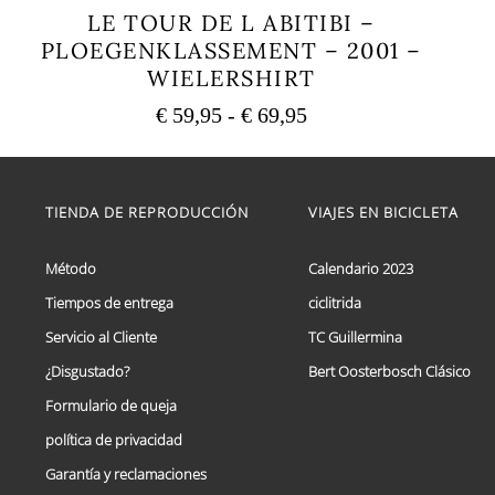
LE TOUR DE L ABITIBI –
PLOEGENKLASSEMENT – 2001 –
WIELERSHIRT
Rango
€
59,95
-
€
69,95
de
Este
precios:
producto
tiene
desde
múltiples
TIENDA DE REPRODUCCIÓN
VIAJES EN BICICLETA
€ 59,95
variantes.
hasta
Las
€ 69,95
opciones
Método
Calendario 2023
se
Tiempos de entrega
ciclitrida
pueden
elegir
Servicio al Cliente
TC Guillermina
en
la
¿Disgustado?
Bert Oosterbosch Clásico
página
Formulario de queja
de
producto
política de privacidad
Garantía y reclamaciones