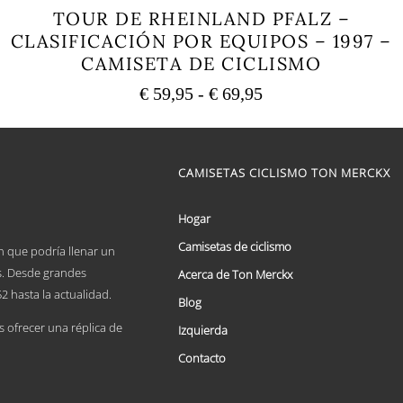
TOUR DE RHEINLAND PFALZ –
CLASIFICACIÓN POR EQUIPOS – 1997 –
CAMISETA DE CICLISMO
Rango
€
59,95
-
€
69,95
de
Este
precios:
producto
tiene
desde
múltiples
CAMISETAS CICLISMO TON MERCKX
€ 59,95
variantes.
hasta
Las
€ 69,95
opciones
Hogar
se
Camisetas de ciclismo
pueden
n que podría llenar un
elegir
es. Desde grandes
Acerca de Ton Merckx
en
2 hasta la actualidad.
la
Blog
página
ofrecer una réplica de
Izquierda
de
producto
Contacto