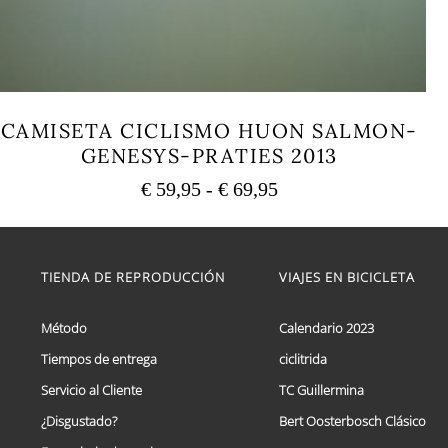
CAMISETA CICLISMO HUON SALMON-
GENESYS-PRATIES 2013
Rango
€
59,95
-
€
69,95
de
Este
precios:
producto
tiene
desde
múltiples
TIENDA DE REPRODUCCIÓN
VIAJES EN BICICLETA
€ 59,95
variantes.
hasta
Las
€ 69,95
opciones
Método
Calendario 2023
se
Tiempos de entrega
ciclitrida
pueden
elegir
Servicio al Cliente
TC Guillermina
en
la
¿Disgustado?
Bert Oosterbosch Clásico
página