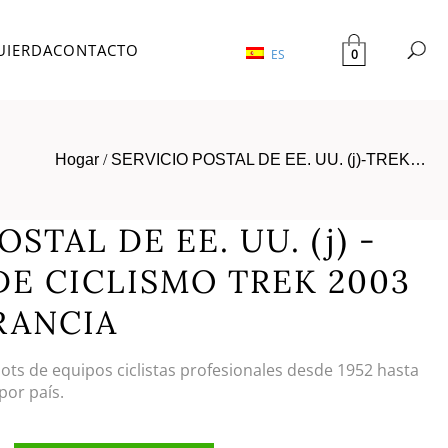
UIERDA
CONTACTO
0
ES
Hogar
/
SERVICIO POSTAL DE EE. UU. (j)-TREK…
STAL DE EE. UU. (j) -
DE CICLISMO TREK 2003
RANCIA
llots de equipos ciclistas profesionales desde 1952 hasta
por país.