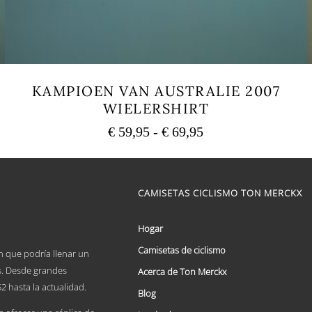
KAMPIOEN VAN AUSTRALIE 2007
WIELERSHIRT
Rango
€
59,95
-
€
69,95
de
Este
precios:
producto
tiene
desde
múltiples
CAMISETAS CICLISMO TON MERCKX
€ 59,95
variantes.
hasta
Las
€ 69,95
opciones
Hogar
se
Camisetas de ciclismo
pueden
n que podría llenar un
elegir
es. Desde grandes
Acerca de Ton Merckx
en
2 hasta la actualidad.
la
Blog
página