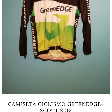
la
página
de
producto
CAMISETA CICLISMO GREENEDGE-
SCOTT 2012