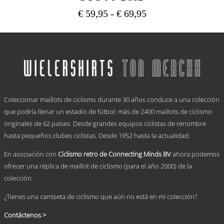
Rango
€
59,95
-
€
69,95
de
Este
precios:
producto
tiene
desde
múltiples
€ 59,95
variantes.
hasta
Las
€ 69,95
opciones
.
se
Coleccionar maillots de ciclismo durante 30 años conduce a una colección
pueden
elegir
que podría llenar un estadio de fútbol: más de 2400 maillots de ciclismo
en
originales de 62 países. Desde grandes equipos ciclistas de renombre
la
hasta pequeños clubes ciclistas. Desde 1952 hasta la actualidad.
página
de
En asociación con
Ciclismo retro de Connecting Minds BV
ahora podemos
producto
ofrecer una réplica de maillot de ciclismo (para el año 2000) de la
colección.
¿Tienes una camiseta de ciclismo que aún no está en mi colección?
Contáctenos >