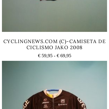
CYCLINGNEWS.COM (C)-CAMISETA DE
CICLISMO JAKO 2008
Rango
€
59,95
-
€
69,95
de
Este
precios:
producto
tiene
desde
múltiples
€ 59,95
variantes.
hasta
Las
€ 69,95
opciones
se
pueden
elegir
en