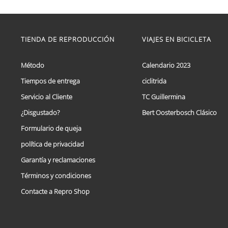
de
Este
precios:
producto
tiene
desde
múltiples
TIENDA DE REPRODUCCIÓN
VIAJES EN BICICLETA
€ 59,95
variantes.
hasta
Las
€ 69,95
opciones
Método
Calendario 2023
se
Tiempos de entrega
ciclitrida
pueden
elegir
Servicio al Cliente
TC Guillermina
en
la
¿Disgustado?
Bert Oosterbosch Clásico
página
Formulario de queja
de
producto
política de privacidad
Garantía y reclamaciones
Términos y condiciones
Contacte a Repro Shop