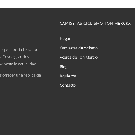
de
Este
precios:
producto
tiene
desde
múltiples
CAMISETAS CICLISMO TON MERCKX
€ 59,95
variantes.
hasta
Las
€ 69,95
opciones
Hogar
se
Camisetas de ciclismo
pueden
n que podría llenar un
elegir
es. Desde grandes
Acerca de Ton Merckx
en
2 hasta la actualidad.
la
Blog
página
ofrecer una réplica de
Izquierda
de
producto
Contacto