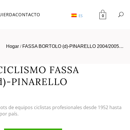
UIERDA
CONTACTO
0
ES
Hogar
/
FASSA BORTOLO (d)-PINARELLO 2004/2005…
CICLISMO FASSA
d)-PINARELLO
llots de equipos ciclistas profesionales desde 1952 hasta
por país.