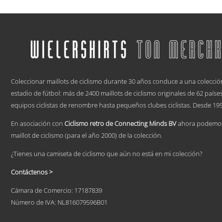
de
Este
precios:
producto
tiene
desde
múltiples
€ 59,95
variantes.
hasta
Las
€ 69,95
opciones
.
se
pueden
Coleccionar maillots de ciclismo durante 30 años conduce a una colecció
elegir
estadio de fútbol: más de 2400 maillots de ciclismo originales de 62 país
en
equipos ciclistas de renombre hasta pequeños clubes ciclistas. Desde 195
la
página
En asociación con
Ciclismo retro de Connecting Minds BV
ahora podemos 
de
producto
maillot de ciclismo (para el año 2000) de la colección.
¿Tienes una camiseta de ciclismo que aún no está en mi colección?
Contáctenos >
Cámara de Comercio: 17187839
Número de IVA: NL816079596B01