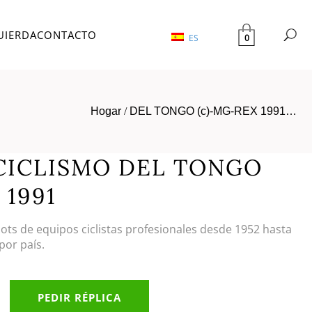
UIERDA
CONTACTO
0
ES
Hogar
/
DEL TONGO (c)-MG-REX 1991…
CICLISMO DEL TONGO
 1991
llots de equipos ciclistas profesionales desde 1952 hasta
por país.
PEDIR RÉPLICA