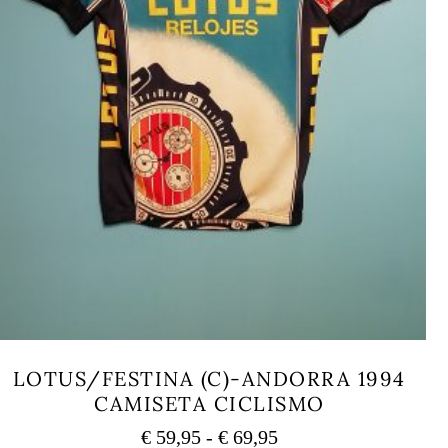
LOTUS/FESTINA (C)-ANDORRA 1994
CAMISETA CICLISMO
Rango
€
59,95
-
€
69,95