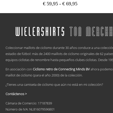
Rango
€
59,95
-
€
69,95
de
Este
precios:
producto
tiene
desde
múltiples
€ 59,95
variantes.
hasta
Las
€ 69,95
opciones
.
se
pueden
Coleccionar maillots de ciclismo durante 30 años conduce a una colecció
elegir
estadio de fútbol: más de 2400 maillots de ciclismo originales de 62 país
en
equipos ciclistas de renombre hasta pequeños clubes ciclistas. Desde 195
la
página
En asociación con
Ciclismo retro de Connecting Minds BV
ahora podemos 
de
producto
maillot de ciclismo (para el año 2000) de la colección.
¿Tienes una camiseta de ciclismo que aún no está en mi colección?
Contáctenos >
Cámara de Comercio: 17187839
Número de IVA: NL816079596B01