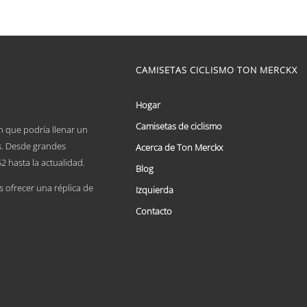
de
Este
precios:
producto
tiene
desde
múltiples
€ 59,95
variantes.
hasta
CAMISETAS CICLISMO TON MERCKX
Las
€ 69,95
opciones
se
Hogar
pueden
elegir
Camisetas de ciclismo
n que podría llenar un
en
es. Desde grandes
Acerca de Ton Merckx
la
página
2 hasta la actualidad.
Blog
de
producto
ofrecer una réplica de
Izquierda
Contacto