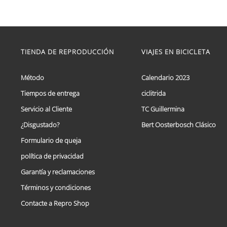
de
Este
precios:
producto
tiene
desde
múltiples
€ 59,95
variantes.
hasta
TIENDA DE REPRODUCCIÓN
VIAJES EN BICICLETA
Las
€ 69,95
opciones
se
Método
Calendario 2023
pueden
elegir
Tiempos de entrega
ciclitrida
en
Servicio al Cliente
TC Guillermina
la
página
¿Disgustado?
Bert Oosterbosch Clásico
de
producto
Formulario de queja
política de privacidad
Garantía y reclamaciones
Términos y condiciones
Contacte a Repro Shop