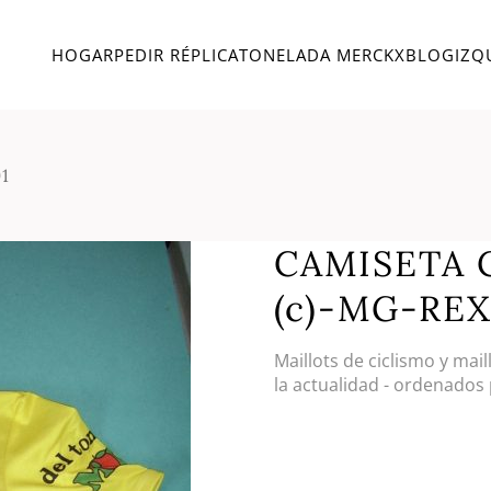
HOGAR
PEDIR RÉPLICA
TONELADA MERCKX
BLOG
IZQ
1
CAMISETA 
(c)-MG-REX
Maillots de ciclismo y mai
la actualidad - ordenados 