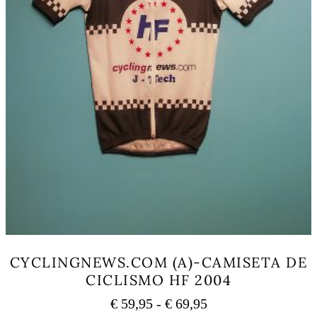
CYCLINGNEWS.COM (A)-CAMISETA DE
CICLISMO HF 2004
Rango
€
59,95
-
€
69,95