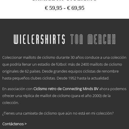
Rango
€
59,95
-
€
69,95
de
Este
precios:
producto
tiene
desde
múltiples
€ 59,95
variantes.
hasta
Las
€ 69,95
opciones
.
se
Coleccionar maillots de ciclismo durante 30 años conduce a una colección
pueden
elegir
que podría llenar un estadio de fútbol: más de 2400 maillots de ciclismo
en
originales de 62 países. Desde grandes equipos ciclistas de renombre
la
hasta pequeños clubes ciclistas. Desde 1952 hasta la actualidad.
página
de
En asociación con
Ciclismo retro de Connecting Minds BV
ahora podemos
producto
ofrecer una réplica de maillot de ciclismo (para el año 2000) de la
colección.
¿Tienes una camiseta de ciclismo que aún no está en mi colección?
Contáctenos >