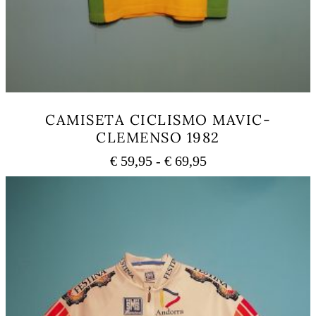
CAMISETA CICLISMO MAVIC-
CLEMENSO 1982
Rango
€
59,95
-
€
69,95
de
Este
precios:
producto
tiene
desde
múltiples
€ 59,95
variantes.
hasta
Las
€ 69,95
opciones
se
pueden
elegir
en