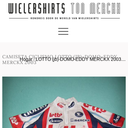
CAMISETA CICLISMO LOTTO (JB)-DOMO-EDDY
Hogar
/
LOTTO (jb)-DOMO-EDDY MERCKX 2003…
MERCKX 2003