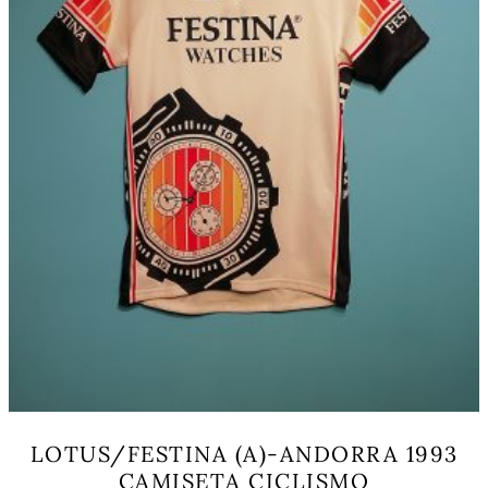
la
página
de
producto
LOTUS/FESTINA (A)-ANDORRA 1993
CAMISETA CICLISMO