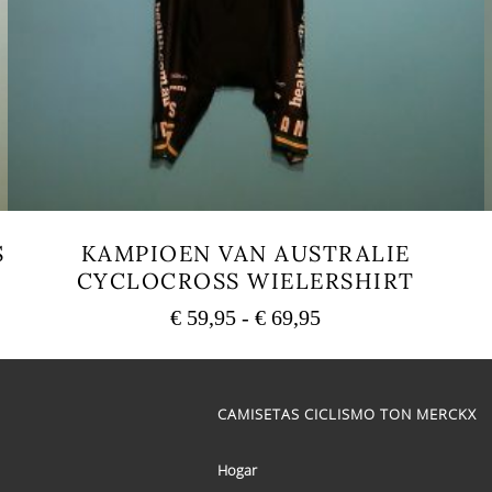
S
KAMPIOEN VAN AUSTRALIE
CYCLOCROSS WIELERSHIRT
Rango
€
59,95
-
€
69,95
de
Este
precios:
producto
tiene
desde
múltiples
CAMISETAS CICLISMO TON MERCKX
€ 59,95
variantes.
hasta
Las
€ 69,95
opciones
Hogar
se