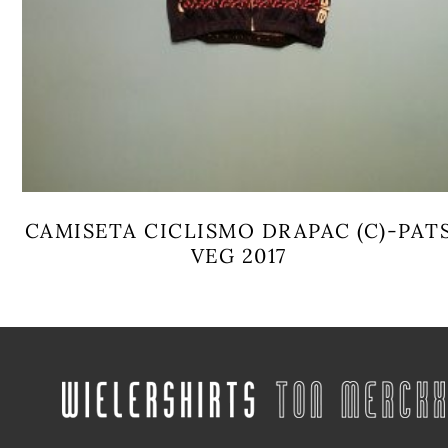
CAMISETA CICLISMO DRAPAC (C)-PAT
VEG 2017
Este
producto
tiene
múltiples
variantes.
Las
opciones
se
pueden
.
elegir