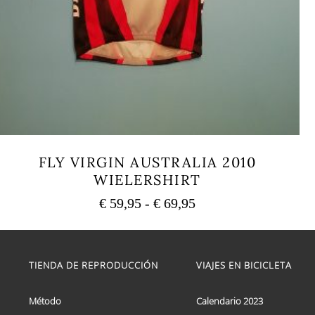
FLY VIRGIN AUSTRALIA 2010
WIELERSHIRT
Rango
€
59,95
-
€
69,95
de
Este
precios:
producto
tiene
desde
múltiples
TIENDA DE REPRODUCCIÓN
VIAJES EN BICICLETA
€ 59,95
variantes.
hasta
Las
€ 69,95
opciones
Método
Calendario 2023
se