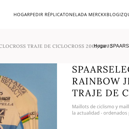
HOGAR
PEDIR RÉPLICA
TONELADA MERCKX
BLOG
IZQ
YCLOCROSS TRAJE DE CICLOCROSS 2001/2002
Hogar
/
SPAARS
SPAARSELEC
RAINBOW J
TRAJE DE 
Maillots de ciclismo y mai
la actualidad - ordenados 