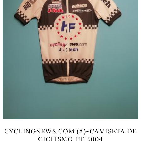
la
página
de
producto
CYCLINGNEWS.COM (A)-CAMISETA DE
CICLISMO HF 2004