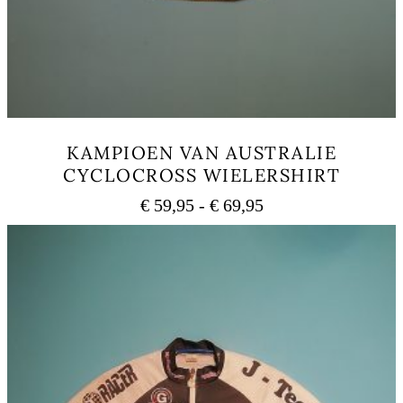
KAMPIOEN VAN AUSTRALIE
CYCLOCROSS WIELERSHIRT
Rango
€
59,95
-
€
69,95
de
Este
precios:
producto
tiene
desde
múltiples
€ 59,95
variantes.
hasta
Las
€ 69,95
opciones
se
pueden
elegir
en