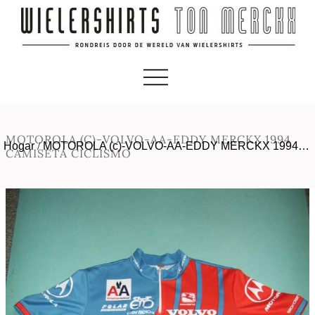
MOTOROLA (C)-VOLVO-AA-EDDY MERCKX 1994
Hogar
/
MOTOROLA (c)-VOLVO-AA-EDDY MERCKX 1994…
CAMISETA CICLISMO