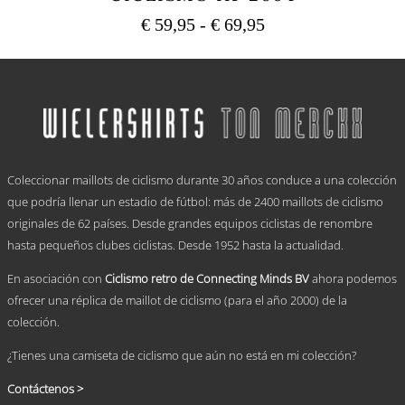
Rango
€
59,95
-
€
69,95
de
Este
precios:
producto
tiene
desde
múltiples
€ 59,95
variantes.
hasta
Las
€ 69,95
opciones
.
se
Coleccionar maillots de ciclismo durante 30 años conduce a una colección
pueden
elegir
que podría llenar un estadio de fútbol: más de 2400 maillots de ciclismo
en
originales de 62 países. Desde grandes equipos ciclistas de renombre
la
hasta pequeños clubes ciclistas. Desde 1952 hasta la actualidad.
página
de
En asociación con
Ciclismo retro de Connecting Minds BV
ahora podemos
producto
ofrecer una réplica de maillot de ciclismo (para el año 2000) de la
colección.
¿Tienes una camiseta de ciclismo que aún no está en mi colección?
Contáctenos >