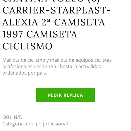
CARRIER-STARPLAST-
ALEXIA 2ª CAMISETA
1997 CAMISETA
CICLISMO
Maillots de ciclismo y maillots de equipos ciclistas
profesionales desde 1952 hasta la actualidad -
ordenados por país.
PEDIR RÉPLICA
SKU:
N/D
Categoría:
equipo profesional