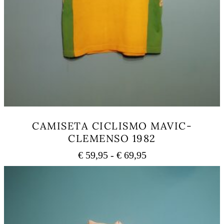
CAMISETA CICLISMO MAVIC-
CLEMENSO 1982
Rango
€
59,95
-
€
69,95
de
Este
precios:
producto
tiene
desde
múltiples
€ 59,95
variantes.
hasta
Las
€ 69,95
opciones