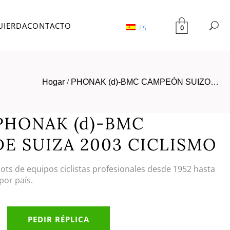
UIERDA
CONTACTO
0
ES
Hogar
/
PHONAK (d)-BMC CAMPEÓN SUIZO…
PHONAK (d)-BMC
E SUIZA 2003 CICLISMO
llots de equipos ciclistas profesionales desde 1952 hasta
por país.
PEDIR RÉPLICA