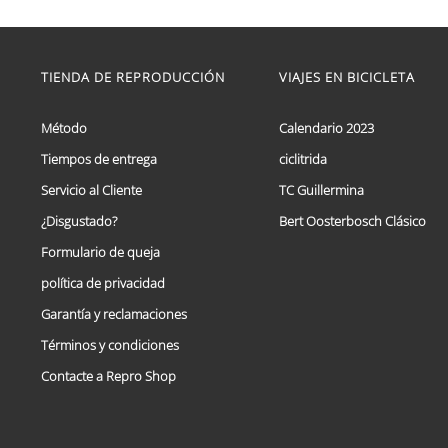
de
Este
precios:
producto
tiene
desde
múltiples
TIENDA DE REPRODUCCIÓN
VIAJES EN BICICLETA
€ 59,95
variantes.
hasta
Las
€ 69,95
opciones
Método
Calendario 2023
se
Tiempos de entrega
ciclitrida
pueden
elegir
Servicio al Cliente
TC Guillermina
en
la
¿Disgustado?
Bert Oosterbosch Clásico
página
Formulario de queja
de
producto
política de privacidad
Garantía y reclamaciones
Términos y condiciones
Contacte a Repro Shop