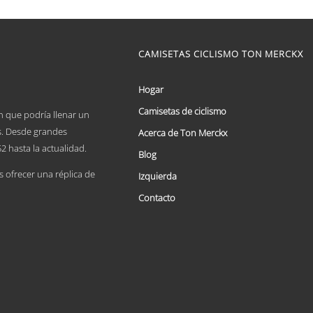
producto
tiene
múltiples
variantes.
Las
CAMISETAS CICLISMO TON MERCKX
opciones
se
Hogar
pueden
elegir
Camisetas de ciclismo
n que podría llenar un
en
la
es. Desde grandes
Acerca de Ton Merckx
página
2 hasta la actualidad.
de
Blog
producto
ofrecer una réplica de
Izquierda
Contacto