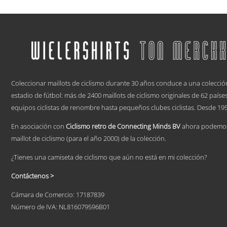
producto
tiene
múltiples
variantes.
Las
opciones
se
pueden
.
elegir
Coleccionar maillots de ciclismo durante 30 años conduce a una colecció
en
la
estadio de fútbol: más de 2400 maillots de ciclismo originales de 62 país
página
equipos ciclistas de renombre hasta pequeños clubes ciclistas. Desde 195
de
producto
En asociación con
Ciclismo retro de Connecting Minds BV
ahora podemos 
maillot de ciclismo (para el año 2000) de la colección.
¿Tienes una camiseta de ciclismo que aún no está en mi colección?
Contáctenos >
Cámara de Comercio: 17187839
Número de IVA: NL816079596B01