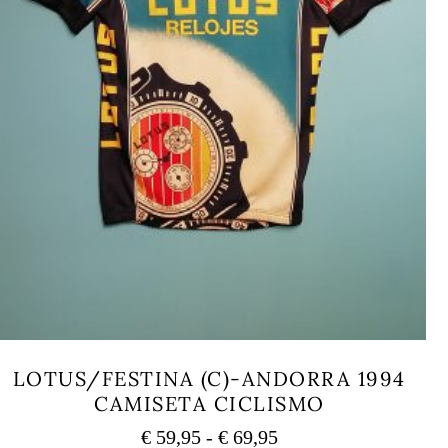
LOTUS/FESTINA (C)-ANDORRA 1994
CAMISETA CICLISMO
Rango
€
59,95
-
€
69,95