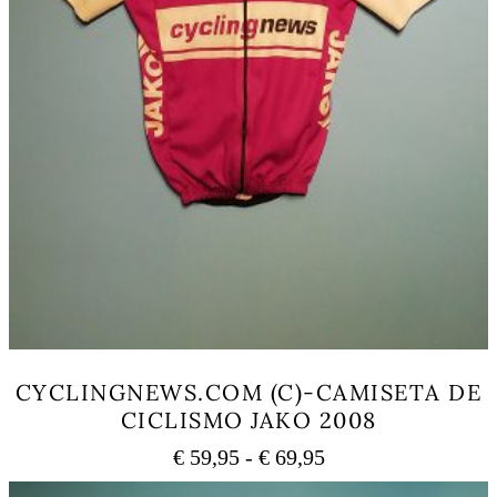
CYCLINGNEWS.COM (C)-CAMISETA DE
CICLISMO JAKO 2008
Rango
€
59,95
-
€
69,95
de
Este