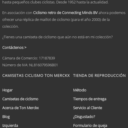
hasta pequeños clubes ciclistas. Desde 1952 hasta la actualidad.
página
de
En asociación con
Ciclismo retro de Connecting Minds BV
ahora podemos
producto
ofrecer una réplica de maillot de ciclismo (para el año 2000) de la
colección.
¿Tienes una camiseta de ciclismo que aún no está en mi colección?
Contáctenos >
Cámara de Comercio: 17187839
Número de IVA: NL816079596B01
CAMISETAS CICLISMO TON MERCKX
TIENDA DE REPRODUCCIÓN
Hogar
Método
Camisetas de ciclismo
Tiempos de entrega
Acerca de Ton Merckx
Servicio al Cliente
Blog
¿Disgustado?
Izquierda
Formulario de queja