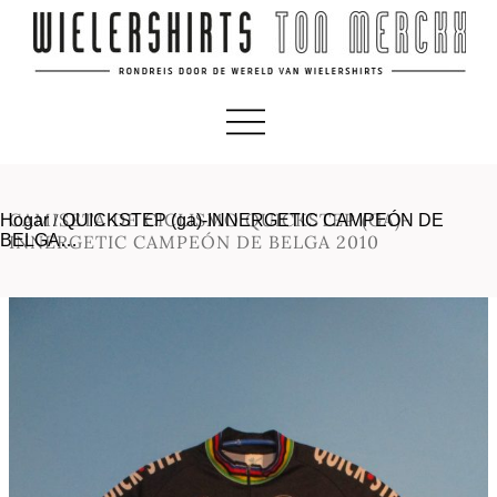
CAMISETA DE CICLISMO QUICKSTEP (GA)-
Hogar
/
QUICKSTEP (ga)-INNERGETIC CAMPEÓN DE
BELGA…
INNERGETIC CAMPEÓN DE BELGA 2010