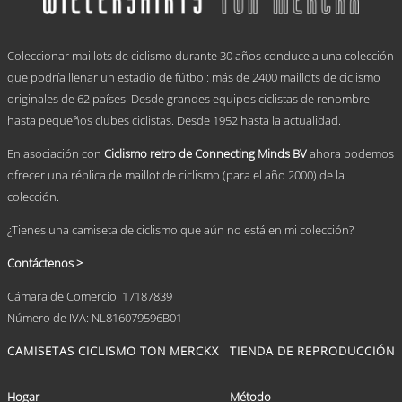
Las
opciones
.
se
Coleccionar maillots de ciclismo durante 30 años conduce a una colección
pueden
elegir
que podría llenar un estadio de fútbol: más de 2400 maillots de ciclismo
en
originales de 62 países. Desde grandes equipos ciclistas de renombre
la
hasta pequeños clubes ciclistas. Desde 1952 hasta la actualidad.
página
de
En asociación con
Ciclismo retro de Connecting Minds BV
ahora podemos
producto
ofrecer una réplica de maillot de ciclismo (para el año 2000) de la
colección.
¿Tienes una camiseta de ciclismo que aún no está en mi colección?
Contáctenos >
Cámara de Comercio: 17187839
Número de IVA: NL816079596B01
CAMISETAS CICLISMO TON MERCKX
TIENDA DE REPRODUCCIÓN
Hogar
Método