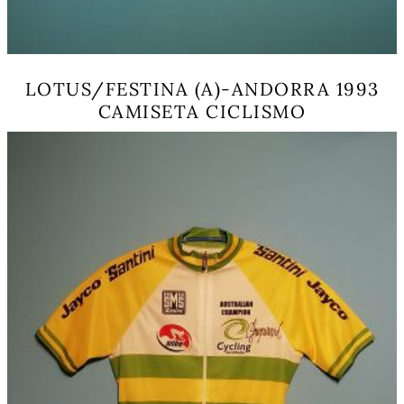
LOTUS/FESTINA (A)-ANDORRA 1993
CAMISETA CICLISMO
Este
producto
tiene
múltiples
variantes.
Las
opciones
se
pueden
elegir
en
la
página
de
producto