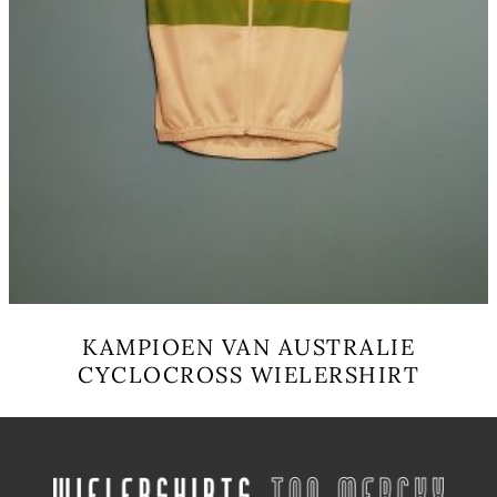
KAMPIOEN VAN AUSTRALIE
CYCLOCROSS WIELERSHIRT
Este
producto
tiene
múltiples
variantes.