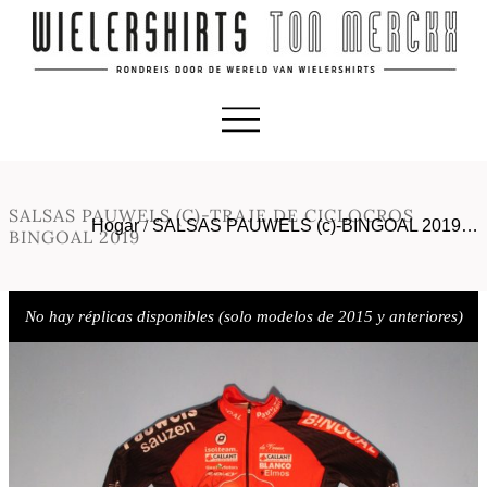
SALSAS PAUWELS (C)-TRAJE DE CICLOCROS
Hogar
/
SALSAS PAUWELS (c)-BINGOAL 2019…
BINGOAL 2019
No hay réplicas disponibles (solo modelos de 2015 y anteriores)