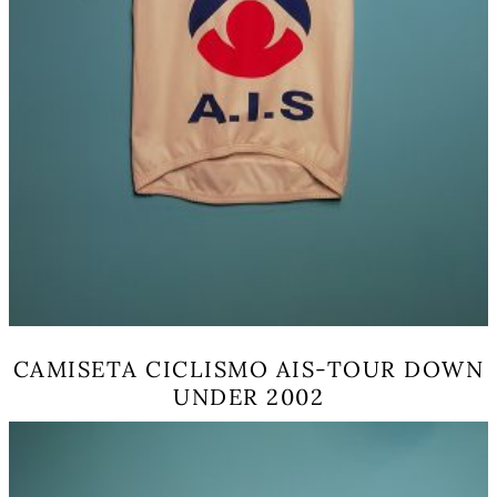
CAMISETA CICLISMO AIS-TOUR DOWN
UNDER 2002
Este
producto
tiene
múltiples