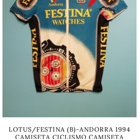
la
página
de
producto
LOTUS/FESTINA (B)-ANDORRA 1994
CAMISETA CICLISMO CAMISETA