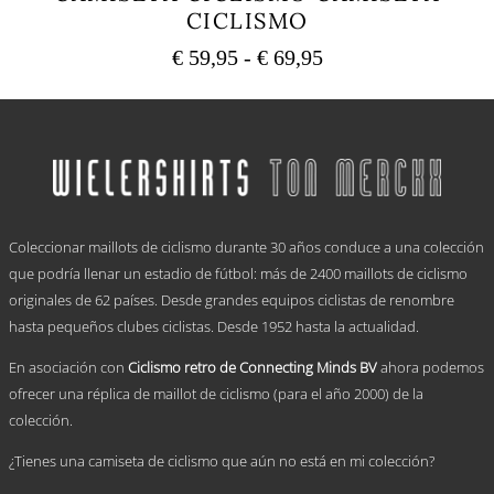
CICLISMO
Rango
€
59,95
-
€
69,95
de
Este
precios:
producto
tiene
desde
múltiples
€ 59,95
variantes.
hasta
Las
€ 69,95
opciones
.
se
Coleccionar maillots de ciclismo durante 30 años conduce a una colección
pueden
elegir
que podría llenar un estadio de fútbol: más de 2400 maillots de ciclismo
en
originales de 62 países. Desde grandes equipos ciclistas de renombre
la
hasta pequeños clubes ciclistas. Desde 1952 hasta la actualidad.
página
de
En asociación con
Ciclismo retro de Connecting Minds BV
ahora podemos
producto
ofrecer una réplica de maillot de ciclismo (para el año 2000) de la
colección.
¿Tienes una camiseta de ciclismo que aún no está en mi colección?