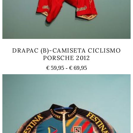
DRAPAC (B)-CAMISETA CICLISMO
PORSCHE 2012
Rango
€
59,95
-
€
69,95
de
Este
precios:
producto
tiene
desde
múltiples
€ 59,95
variantes.
hasta
Las
€ 69,95
opciones
se
pueden
elegir
en