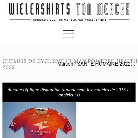
CHEMISE DE CYCLISME HUMAN POWERED HEALTH
Maison
/
SANTÉ HUMAINE 2022…
2022
Aucune réplique disponible (uniquement les modèles de 2015 et
antérieurs)