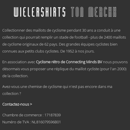
plusieurs
variations.
Les
options
.
peuvent
Collectionner des maillots de cyclisme pendant 30 ans a conduit à une
être
choisies
collection qui pourrait remplir un stade de football - plus de 2400 maillots
sur
de cyclisme originaux de 62 pays. Des grandes équipes cyclistes bien
la
connues aux petits clubs cyclistes. De 1952 à nos jours.
page
du
En association avec
Cyclisme rétro de Connecting Minds BV
nous pouvons
produit
désormais vous proposer une réplique du maillot cycliste (pour l'an 2000)
de la collection.
Avez-vous une chemise de cyclisme qui n'est pas encore dans ma
collection ?
Contactez-nous >
Chambre de commerce : 17187839
Numéro de TVA : NL816079596B01