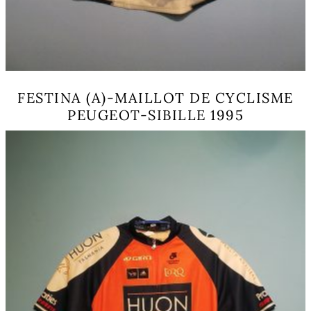
FESTINA (A)-MAILLOT DE CYCLISME
PEUGEOT-SIBILLE 1995
Ce
produit
a
plusieurs
variations.
Les
options
peuvent
être
choisies
sur
la
page
du
produit