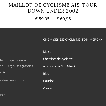
MAILLOT DE CYCLISME AIS-TOUR
DOWN UNDER 2002
Plage
€
59,95
–
€
69,95
de
Ce
prix :
produit
a
€ 59,95
plusieurs
CHEMISES DE CYCLISME TON MERCKX
à
variations.
€ 69,95
Les
options
Maison
peuvent
Chemises de cyclisme
être
lection qui pourrait
choisies
x de 62 pays. Des grandes
À propos de Ton Merckx
sur
urs.
la
Blog
page
 désormais vous
Gauche
du
produit
Contact
on ?