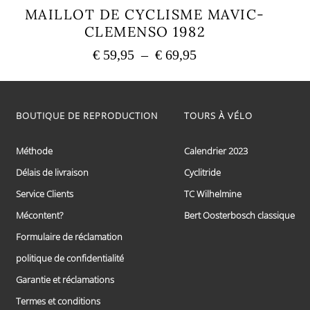
MAILLOT DE CYCLISME MAVIC-
CLEMENSO 1982
Plage
€
59,95
–
€
69,95
de
Ce
prix :
produit
a
€ 59,95
plusieurs
BOUTIQUE DE REPRODUCTION
TOURS À VÉLO
à
variations.
€ 69,95
Les
options
Méthode
Calendrier 2023
peuvent
Délais de livraison
Cyclitride
être
choisies
Service Clients
TC Wilhelmine
sur
la
Mécontent?
Bert Oosterbosch classique
page
Formulaire de réclamation
du
produit
politique de confidentialité
Garantie et réclamations
Termes et conditions