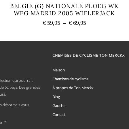
BELGIE (G) NATIONALE PLOEG WK
WEG MADRID 2005 WIELERJACK
Plage
€
59,95
–
€
69,95
de
Ce
prix :
produit
a
€ 59,95
plusieurs
à
variations.
€ 69,95
CHEMISES DE CYCLISME TON MERCKX
Les
options
peuvent
Maison
être
choisies
Chemises de cyclisme
lection qui pourrait
sur
x de 62 pays. Des grandes
À propos de Ton Merckx
la
page
urs.
Blog
du
produit
 désormais vous
Gauche
Contact
on ?