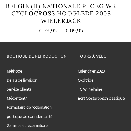
BELGIE (H) NATIONALE PLOEG WK
CYCLOCROSS HOOGLEDE 2008
WIELERJACK
Plage
€
59,95
–
€
69,95
de
Ce
prix :
produit
a
€ 59,95
plusieurs
BOUTIQUE DE REPRODUCTION
TOURS À VÉLO
à
variations.
€ 69,95
Les
options
Méthode
Calendrier 2023
peuvent
Délais de livraison
Cyclitride
être
choisies
Service Clients
TC Wilhelmine
sur
la
Mécontent?
Bert Oosterbosch classique
page
Formulaire de réclamation
du
produit
politique de confidentialité
Garantie et réclamations