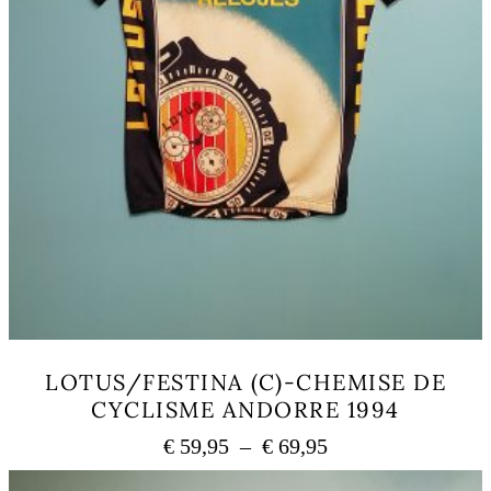
LOTUS/FESTINA (C)-CHEMISE DE
CYCLISME ANDORRE 1994
Plage
€
59,95
–
€
69,95
de
Ce