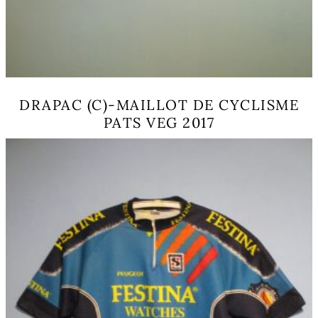
DRAPAC (C)-MAILLOT DE CYCLISME
PATS VEG 2017
Ce
produit
a
plusieurs
variations.
Les
options
peuvent
être
choisies
sur
la
page
du