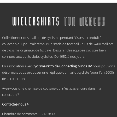
Ce
prix :
produit
a
€ 59,95
plusieurs
à
variations.
€ 69,95
Les
options
.
peuvent
Collectionner des maillots de cyclisme pendant 30 ans a conduit à une
être
choisies
collection qui pourrait remplir un stade de football - plus de 2400 maillots
sur
de cyclisme originaux de 62 pays. Des grandes équipes cyclistes bien
la
connues aux petits clubs cyclistes. De 1952 à nos jours.
page
du
En association avec
Cyclisme rétro de Connecting Minds BV
nous pouvons
produit
désormais vous proposer une réplique du maillot cycliste (pour l'an 2000)
de la collection.
Avez-vous une chemise de cyclisme qui n'est pas encore dans ma
collection ?
Contactez-nous >
Chambre de commerce : 17187839