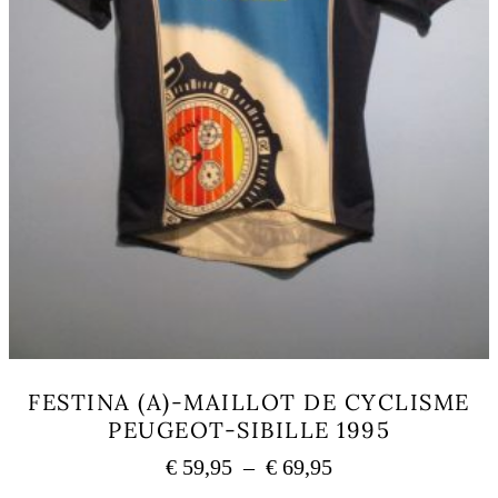
produit
FESTINA (A)-MAILLOT DE CYCLISME
PEUGEOT-SIBILLE 1995
Plage
€
59,95
–
€
69,95
de