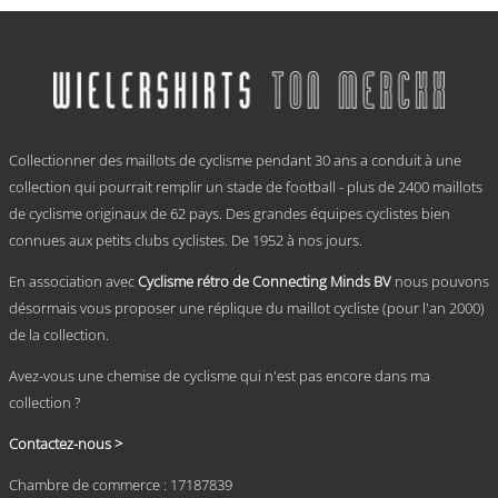
Ce
prix :
produit
a
€ 59,95
plusieurs
à
variations.
€ 69,95
Les
options
.
peuvent
Collectionner des maillots de cyclisme pendant 30 ans a conduit à une
être
choisies
collection qui pourrait remplir un stade de football - plus de 2400 maillots
sur
de cyclisme originaux de 62 pays. Des grandes équipes cyclistes bien
la
connues aux petits clubs cyclistes. De 1952 à nos jours.
page
du
En association avec
Cyclisme rétro de Connecting Minds BV
nous pouvons
produit
désormais vous proposer une réplique du maillot cycliste (pour l'an 2000)
de la collection.
Avez-vous une chemise de cyclisme qui n'est pas encore dans ma
collection ?
Contactez-nous >
Chambre de commerce : 17187839