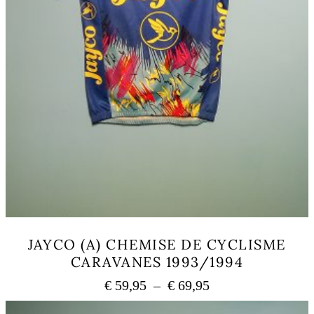
JAYCO (A) CHEMISE DE CYCLISME
CARAVANES 1993/1994
Plage
€
59,95
–
€
69,95
de
Ce