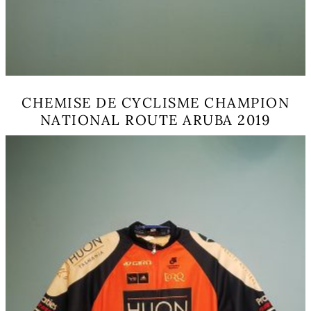
CHEMISE DE CYCLISME CHAMPION
NATIONAL ROUTE ARUBA 2019
Ce
produit
a
plusieurs
variations.
Les
options
peuvent
être
choisies
sur
la
page
du