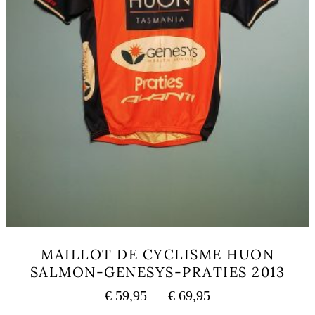
produit
MAILLOT DE CYCLISME HUON
SALMON-GENESYS-PRATIES 2013
Plage
€
59,95
–
€
69,95
de