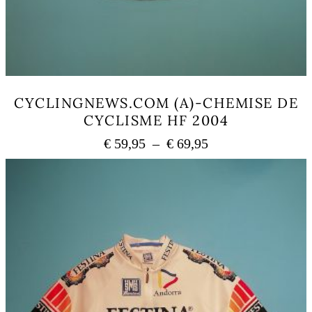
CYCLINGNEWS.COM (A)-CHEMISE DE
CYCLISME HF 2004
Plage
€
59,95
–
€
69,95
de
Ce
prix :
produit
a
€ 59,95
plusieurs
à
variations.
€ 69,95
Les
options
peuvent
être
choisies
sur
la