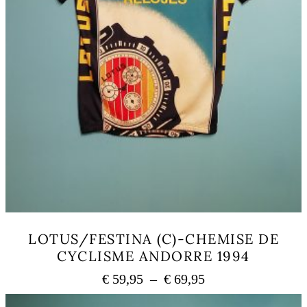
LOTUS/FESTINA (C)-CHEMISE DE
CYCLISME ANDORRE 1994
Plage
€
59,95
–
€
69,95
de
Ce