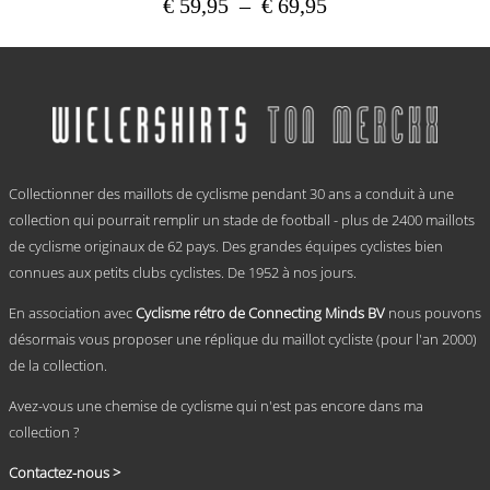
Plage
€
59,95
–
€
69,95
de
Ce
prix :
produit
a
€ 59,95
plusieurs
à
variations.
€ 69,95
Les
options
.
peuvent
Collectionner des maillots de cyclisme pendant 30 ans a conduit à une
être
choisies
collection qui pourrait remplir un stade de football - plus de 2400 maillots
sur
de cyclisme originaux de 62 pays. Des grandes équipes cyclistes bien
la
connues aux petits clubs cyclistes. De 1952 à nos jours.
page
du
En association avec
Cyclisme rétro de Connecting Minds BV
nous pouvons
produit
désormais vous proposer une réplique du maillot cycliste (pour l'an 2000)
de la collection.
Avez-vous une chemise de cyclisme qui n'est pas encore dans ma
collection ?
Contactez-nous >