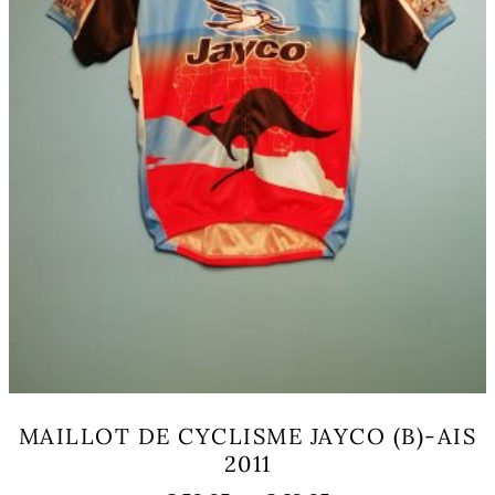
page
du
produit
MAILLOT DE CYCLISME JAYCO (B)-AIS
2011