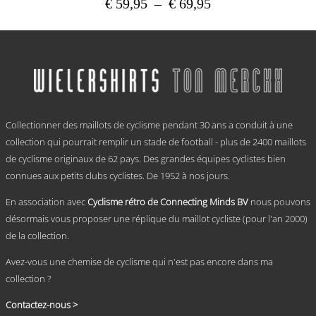
Plage
€
59,95
–
€
69,95
de
Ce
prix :
produit
a
€ 59,95
plusieurs
à
variations.
€ 69,95
Les
options
.
peuvent
Collectionner des maillots de cyclisme pendant 30 ans a conduit à une
être
choisies
collection qui pourrait remplir un stade de football - plus de 2400 maillots
sur
de cyclisme originaux de 62 pays. Des grandes équipes cyclistes bien
la
connues aux petits clubs cyclistes. De 1952 à nos jours.
page
du
En association avec
Cyclisme rétro de Connecting Minds BV
nous pouvons
produit
désormais vous proposer une réplique du maillot cycliste (pour l'an 2000)
de la collection.
Avez-vous une chemise de cyclisme qui n'est pas encore dans ma
collection ?
Contactez-nous >