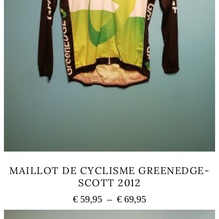
MAILLOT DE CYCLISME GREENEDGE-
SCOTT 2012
Plage
€
59,95
–
€
69,95
de
Ce