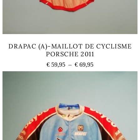
DRAPAC (A)-MAILLOT DE CYCLISME
PORSCHE 2011
Plage
€
59,95
–
€
69,95
de
Ce
prix :
produit
a
€ 59,95
plusieurs
à
variations.
€ 69,95
Les
options
peuvent
être
choisies
sur
la