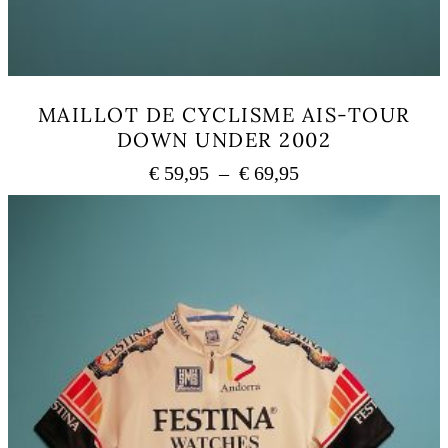
MAILLOT DE CYCLISME AIS-TOUR
DOWN UNDER 2002
Plage
€
59,95
–
€
69,95
de
Ce
prix :
produit
a
€ 59,95
plusieurs
à
variations.
€ 69,95
Les
options
peuvent
être
choisies
sur
la
page
du