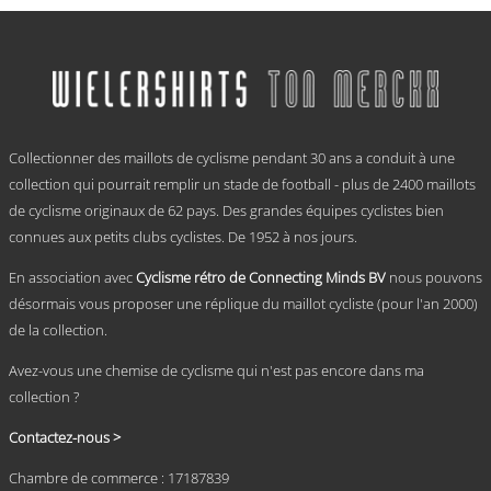
Ce
prix :
produit
a
€ 59,95
plusieurs
à
variations.
€ 69,95
Les
options
.
peuvent
Collectionner des maillots de cyclisme pendant 30 ans a conduit à une
être
choisies
collection qui pourrait remplir un stade de football - plus de 2400 maillots
sur
de cyclisme originaux de 62 pays. Des grandes équipes cyclistes bien
la
connues aux petits clubs cyclistes. De 1952 à nos jours.
page
du
En association avec
Cyclisme rétro de Connecting Minds BV
nous pouvons
produit
désormais vous proposer une réplique du maillot cycliste (pour l'an 2000)
de la collection.
Avez-vous une chemise de cyclisme qui n'est pas encore dans ma
collection ?
Contactez-nous >
Chambre de commerce : 17187839