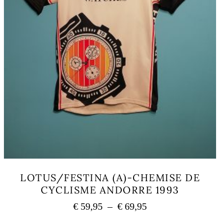
produit
LOTUS/FESTINA (A)-CHEMISE DE
CYCLISME ANDORRE 1993
Plage
€
59,95
–
€
69,95
de