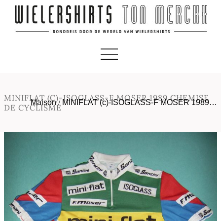
MINIFLAT (C)-ISOGLASS-F MOSER 1989 CHEMISE
Maison
/
MINIFLAT (c)-ISOGLASS-F MOSER 1989…
DE CYCLISME