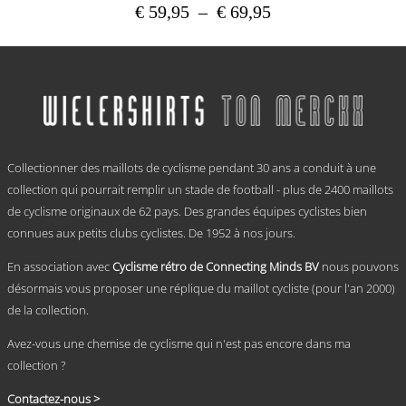
Plage
€
59,95
–
€
69,95
de
Ce
prix :
produit
a
€ 59,95
plusieurs
à
variations.
€ 69,95
Les
options
.
peuvent
Collectionner des maillots de cyclisme pendant 30 ans a conduit à une
être
choisies
collection qui pourrait remplir un stade de football - plus de 2400 maillots
sur
de cyclisme originaux de 62 pays. Des grandes équipes cyclistes bien
la
connues aux petits clubs cyclistes. De 1952 à nos jours.
page
du
En association avec
Cyclisme rétro de Connecting Minds BV
nous pouvons
produit
désormais vous proposer une réplique du maillot cycliste (pour l'an 2000)
de la collection.
Avez-vous une chemise de cyclisme qui n'est pas encore dans ma
collection ?
Contactez-nous >