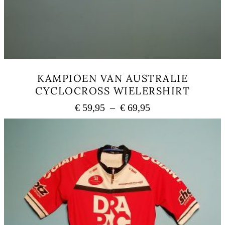
KAMPIOEN VAN AUSTRALIE
CYCLOCROSS WIELERSHIRT
Plage
€
59,95
–
€
69,95
de
Ce
prix :
produit
a
€ 59,95
plusieurs
à
variations.
€ 69,95
Les
options
peuvent
être
choisies
sur
la