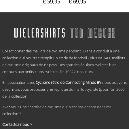
Plage
€
59,95
–
€
69,95
de
Ce
prix :
produit
a
€ 59,95
plusieurs
à
variations.
€ 69,95
Les
options
.
peuvent
Collectionner des maillots de cyclisme pendant 30 ans a conduit à une
être
choisies
collection qui pourrait remplir un stade de football - plus de 2400 maillots
sur
de cyclisme originaux de 62 pays. Des grandes équipes cyclistes bien
la
connues aux petits clubs cyclistes. De 1952 à nos jours.
page
du
En association avec
Cyclisme rétro de Connecting Minds BV
nous pouvons
produit
désormais vous proposer une réplique du maillot cycliste (pour l'an 2000)
de la collection.
Avez-vous une chemise de cyclisme qui n'est pas encore dans ma
collection ?
Contactez-nous >