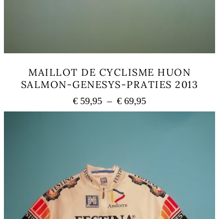
MAILLOT DE CYCLISME HUON
SALMON-GENESYS-PRATIES 2013
Plage
€
59,95
–
€
69,95
de
Ce
prix :
produit
a
€ 59,95
plusieurs
à
variations.
€ 69,95
Les
options
peuvent
être
choisies
sur
la