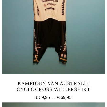
KAMPIOEN VAN AUSTRALIE
CYCLOCROSS WIELERSHIRT
Plage
€
59,95
–
€
69,95
de
Ce