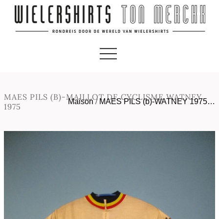
MAES PILS (B)-MAILLOT DE CYCLISME WATNEY
Maison
/
MAES PILS (b)-WATNEY 1975…
1975