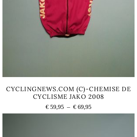
CYCLINGNEWS.COM (C)-CHEMISE DE
CYCLISME JAKO 2008
Plage
€
59,95
–
€
69,95
de
Ce
prix :
produit
a
€ 59,95
plusieurs
à