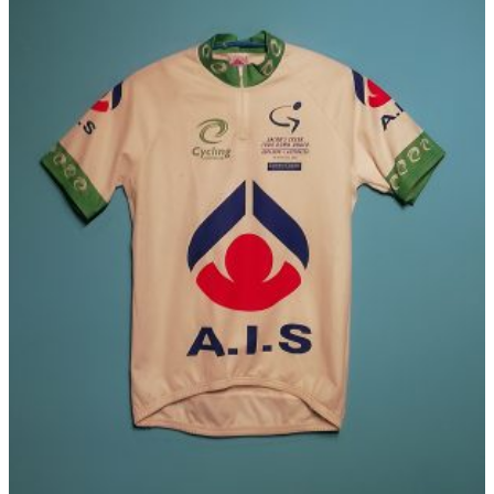
品
–
に
€ 69,95
は
複
数
の
バ
リ
エ
ー
シ
ョ
ン
が
あ
り
ま
す。
オ
プ
シ
ョ