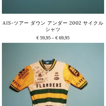
ン
は
商
品
AIS-ツアー ダウン アンダー 2002 サイクル
ペ
シャツ
ー
ジ
€
59,95
–
€
69,95
価
か
ら
格
こ
選
の
帯:
択
商
€ 59,95
で
品
–
き
に
€ 69,95
ま
は
す
複
数
の
バ
リ
エ
ー