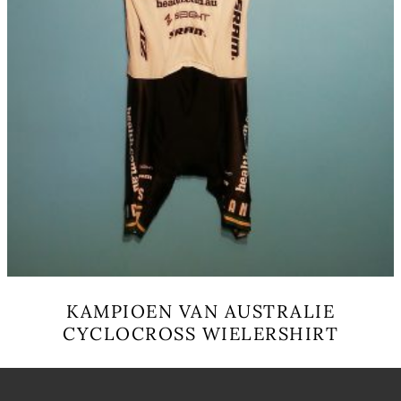
シ
ョ
ン
が
あ
り
ま
す。
オ
プ
シ
ョ
ン
は
商
品
KAMPIOEN VAN AUSTRALIE
ペ
CYCLOCROSS WIELERSHIRT
ー
ジ
こ
か
の
ら
商