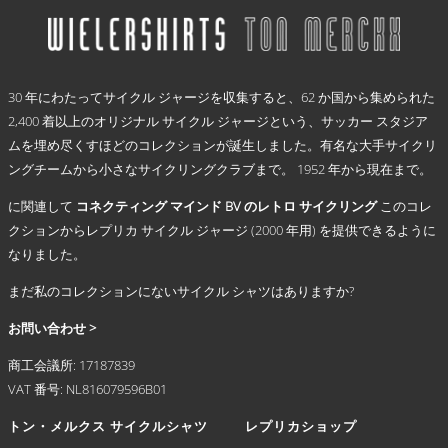
選
品
択
に
で
は
き
.
複
ま
30 年にわたってサイクル ジャージを収集すると、62 か国から集められた
数
す
2,400 着以上のオリジナル サイクル ジャージという、サッカー スタジア
の
ムを埋め尽くすほどのコレクションが誕生しました。有名な大手サイクリ
バ
リ
ングチームから小さなサイクリングクラブまで。 1952 年から現在まで。
エ
に関連して
コネクティング マインド BV のレトロ サイクリング
このコレ
ー
シ
クションからレプリカ サイクル ジャージ (2000 年用) を提供できるように
ョ
なりました。
ン
まだ私のコレクションにないサイクル シャツはありますか?
が
あ
お問い合わせ >
り
ま
商工会議所: 17187839
す。
VAT 番号: NL816079596B01
オ
プ
トン・メルクス サイクルシャツ
レプリカショップ
シ