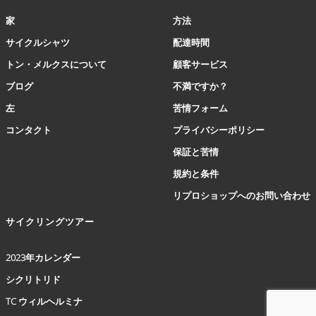
ョ
家
方法
ン
は
サイクルシャツ
配達時間
商
トン・メルクスについて
顧客サービス
品
ペ
ブログ
不満ですか？
ー
左
苦情フォーム
ジ
か
コンタクト
プライバシーポリシー
ら
保証と苦情
選
択
規約と条件
で
リプロショップへのお問い合わせ
き
ま
サイクリングツアー
す
2023年カレンダー
シクリトリド
TC ウィルヘルミナ