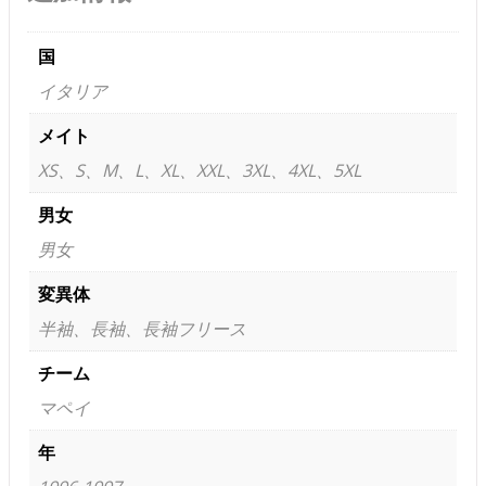
国
イタリア
メイト
XS、S、M、L、XL、XXL、3XL、4XL、5XL
男女
男女
変異体
半袖、長袖、長袖フリース
チーム
マペイ
年