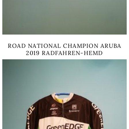
ROAD NATIONAL CHAMPION ARUBA
2019 RADFAHREN-HEMD
Dieses
Produkt
weist
mehrere
Varianten
auf.
Die
Optionen
können
auf
der
Produktseite
gewählt
werden