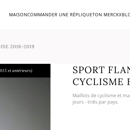
MAISON
COMMANDER UNE RÉPLIQUE
TON MERCKX
BL
ISE 2018-2019
SPORT FLA
015 et antérieurs)
CYCLISME B
Maillots de cyclisme et ma
jours - triés par pays.