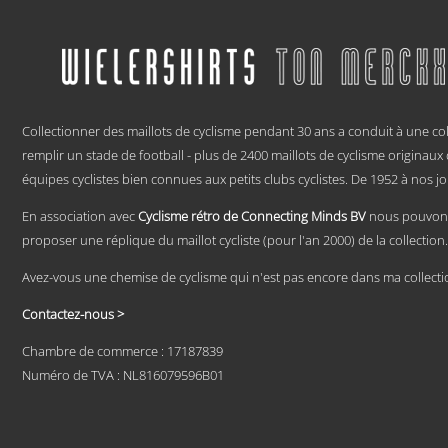
produit
a
plusieurs
variations.
Les
options
.
peuvent
être
Collectionner des maillots de cyclisme pendant 30 ans a conduit à une col
choisies
remplir un stade de football - plus de 2400 maillots de cyclisme originau
sur
équipes cyclistes bien connues aux petits clubs cyclistes. De 1952 à nos jo
la
page
En association avec
Cyclisme rétro de Connecting Minds BV
nous pouvons
du
produit
proposer une réplique du maillot cycliste (pour l'an 2000) de la collection.
Avez-vous une chemise de cyclisme qui n'est pas encore dans ma collecti
Contactez-nous >
Chambre de commerce : 17187839
Numéro de TVA : NL816079596B01