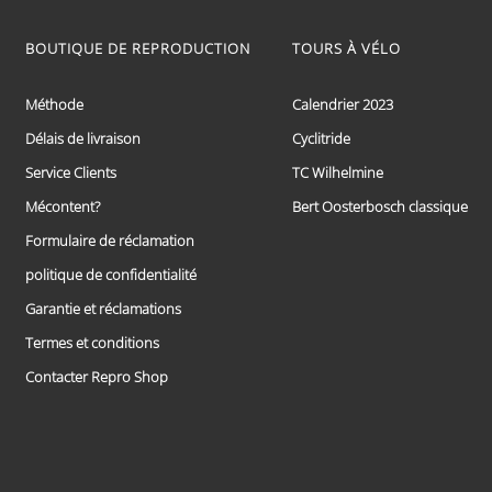
produit
a
plusieurs
BOUTIQUE DE REPRODUCTION
TOURS À VÉLO
variations.
Les
options
Méthode
Calendrier 2023
peuvent
Délais de livraison
Cyclitride
être
choisies
Service Clients
TC Wilhelmine
sur
la
Mécontent?
Bert Oosterbosch classique
page
Formulaire de réclamation
du
produit
politique de confidentialité
Garantie et réclamations
Termes et conditions
Contacter Repro Shop