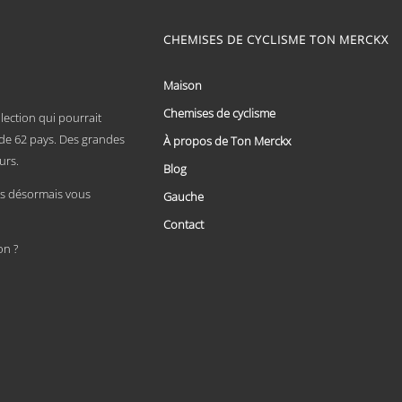
produit
a
plusieurs
CHEMISES DE CYCLISME TON MERCKX
variations.
Les
options
Maison
peuvent
Chemises de cyclisme
être
lection qui pourrait
choisies
x de 62 pays. Des grandes
À propos de Ton Merckx
sur
urs.
la
Blog
page
 désormais vous
Gauche
du
produit
Contact
on ?