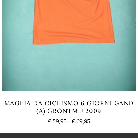
MAGLIA DA CICLISMO 6 GIORNI GAND
(A) GRONTMIJ 2009
Fascia
€
59,95
-
€
69,95
di
Questo
prezzo:
prodotto