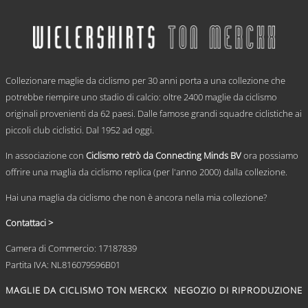
ha
da
più
€ 59,95
varianti.
a
Le
€ 69,95
opzioni
.
possono
Collezionare maglie da ciclismo per 30 anni porta a una collezione che
essere
scelte
potrebbe riempire uno stadio di calcio: oltre 2400 maglie da ciclismo
nella
originali provenienti da 62 paesi. Dalle famose grandi squadre ciclistiche ai
pagina
piccoli club ciclistici. Dal 1952 ad oggi.
del
prodotto
In associazione con
Ciclismo retrò da Connecting Minds BV
ora possiamo
offrire una maglia da ciclismo replica (per l'anno 2000) dalla collezione.
Hai una maglia da ciclismo che non è ancora nella mia collezione?
Contattaci >
Camera di Commercio: 17187839
Partita IVA: NL816079596B01
MAGLIE DA CICLISMO TON MERCKX
NEGOZIO DI RIPRODUZIONE