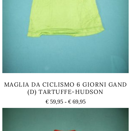
MAGLIA DA CICLISMO 6 GIORNI GAND
(D) TARTUFFE-HUDSON
Fascia
€
59,95
-
€
69,95
di
Questo
prezzo:
prodotto
ha
da
più
€ 59,95