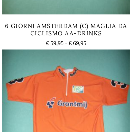
6 GIORNI AMSTERDAM (C) MAGLIA DA
CICLISMO AA-DRINKS
Fascia
€
59,95
-
€
69,95
di
Questo
prezzo:
prodotto
ha
da
più
€ 59,95
varianti.
a
Le
€ 69,95
opzioni
possono
essere
scelte
nella
pagina
del
prodotto